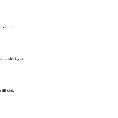
a väntetid.
h under flytten.
ill slut.