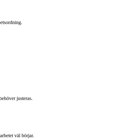
betsordning.
.
behöver justeras.
rbetet väl börjar.