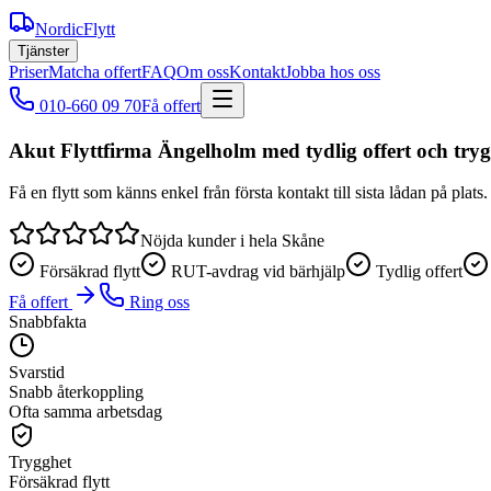
NordicFlytt
Tjänster
Priser
Matcha offert
FAQ
Om oss
Kontakt
Jobba hos oss
010-660 09 70
Få offert
Akut Flyttfirma Ängelholm med tydlig offert och trygg
Få en flytt som känns enkel från första kontakt till sista lådan på pla
Nöjda kunder i hela Skåne
Försäkrad flytt
RUT-avdrag vid bärhjälp
Tydlig offert
Få offert
Ring oss
Snabbfakta
Svarstid
Snabb återkoppling
Ofta samma arbetsdag
Trygghet
Försäkrad flytt