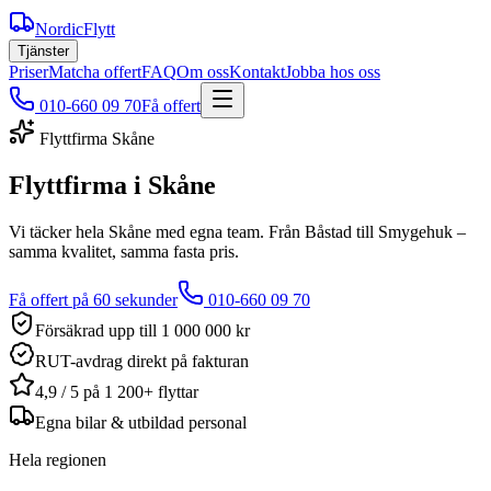
NordicFlytt
Tjänster
Priser
Matcha offert
FAQ
Om oss
Kontakt
Jobba hos oss
010-660 09 70
Få offert
Flyttfirma Skåne
Flyttfirma i Skåne
Vi täcker hela Skåne med egna team. Från Båstad till Smygehuk –
samma kvalitet, samma fasta pris.
Få offert på 60 sekunder
010-660 09 70
Försäkrad upp till 1 000 000 kr
RUT-avdrag direkt på fakturan
4,9 / 5 på 1 200+ flyttar
Egna bilar & utbildad personal
Hela regionen