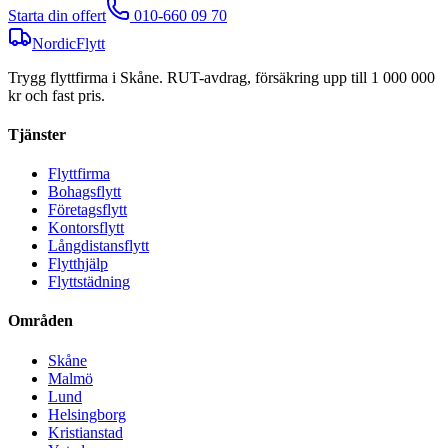
Starta din offert
010-660 09 70
NordicFlytt
Trygg flyttfirma i Skåne. RUT-avdrag, försäkring upp till 1 000 000
kr och fast pris.
Tjänster
Flyttfirma
Bohagsflytt
Företagsflytt
Kontorsflytt
Långdistansflytt
Flytthjälp
Flyttstädning
Områden
Skåne
Malmö
Lund
Helsingborg
Kristianstad