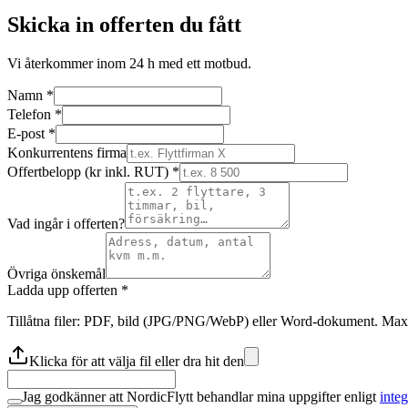
Skicka in offerten du fått
Vi återkommer inom 24 h med ett motbud.
Namn *
Telefon *
E-post *
Konkurrentens firma
Offertbelopp (kr inkl. RUT) *
Vad ingår i offerten?
Övriga önskemål
Ladda upp offerten *
Tillåtna filer: PDF, bild (JPG/PNG/WebP) eller Word-dokument. Max 1
Klicka för att välja fil
eller dra hit den
Jag godkänner att NordicFlytt behandlar mina uppgifter enligt
integ