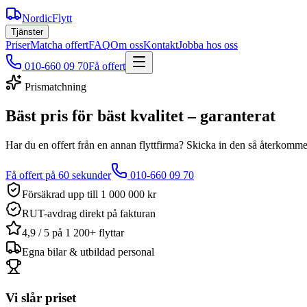
NordicFlytt
Tjänster
Priser
Matcha offert
FAQ
Om oss
Kontakt
Jobba hos oss
010-660 09 70
Få offert
Prismatchning
Bäst pris för bäst kvalitet – garanterat
Har du en offert från en annan flyttfirma? Skicka in den så återkommer
Få offert på 60 sekunder
010-660 09 70
Försäkrad upp till 1 000 000 kr
RUT-avdrag direkt på fakturan
4,9 / 5 på 1 200+ flyttar
Egna bilar & utbildad personal
Vi slår priset