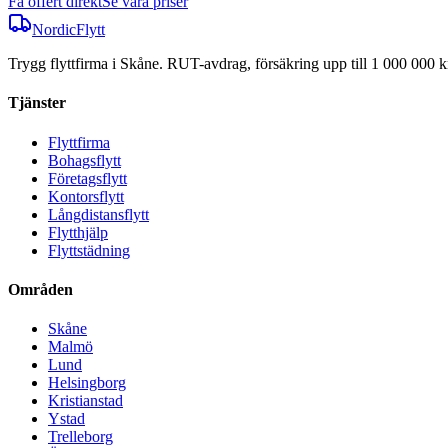
Få offert direkt
Se våra priser
NordicFlytt
Trygg flyttfirma i Skåne. RUT-avdrag, försäkring upp till 1 000 000 kr
Tjänster
Flyttfirma
Bohagsflytt
Företagsflytt
Kontorsflytt
Långdistansflytt
Flytthjälp
Flyttstädning
Områden
Skåne
Malmö
Lund
Helsingborg
Kristianstad
Ystad
Trelleborg