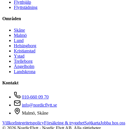
Flytthjälp
Flyttstädning
Områden
Skåne
Malmö
Lund
Helsingborg
Kristianstad
Ystad
Trelleborg
Ängelholm
Landskrona
Kontakt
010-660 09 70
info@nordicflytt.se
Malmö, Skåne
Villkor
Integritetspolicy
Försäkring & trygghet
Sajtkarta
Jobba hos oss
©
2026
NordicFlytt · Nordic Flytt AB. Alla rättigheter