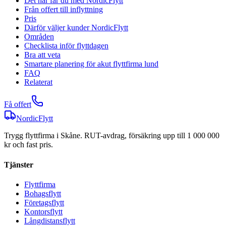
Det här får du med NordicFlytt
Från offert till inflyttning
Pris
Därför väljer kunder NordicFlytt
Områden
Checklista inför flyttdagen
Bra att veta
Smartare planering för akut flyttfirma lund
FAQ
Relaterat
Få offert
NordicFlytt
Trygg flyttfirma i Skåne. RUT-avdrag, försäkring upp till 1 000 000
kr och fast pris.
Tjänster
Flyttfirma
Bohagsflytt
Företagsflytt
Kontorsflytt
Långdistansflytt