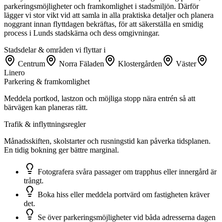
parkeringsmöjligheter och framkomlighet i stadsmiljön. Därför
lägger vi stor vikt vid att samla in alla praktiska detaljer och planera
noggrant innan flyttdagen bekräftas, för att säkerställa en smidig
process i Lunds stadskärna och dess omgivningar.
Stadsdelar & områden vi flyttar i
Centrum
Norra Fäladen
Klostergården
Väster
Linero
Parkering & framkomlighet
Meddela portkod, lastzon och möjliga stopp nära entrén så att
bärvägen kan planeras rätt.
Trafik & inflyttningsregler
Månadsskiften, skolstarter och rusningstid kan påverka tidsplanen.
En tidig bokning ger bättre marginal.
Fotografera svåra passager om trapphus eller innergård är
trångt.
Boka hiss eller meddela portvärd om fastigheten kräver
det.
Se över parkeringsmöjligheter vid båda adresserna dagen