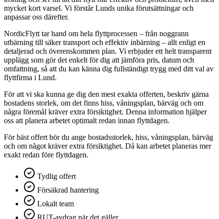
mycket kort varsel. Vi förstår Lunds unika förutsättningar och
anpassar oss därefter.
NordicFlytt tar hand om hela flyttprocessen – från noggrann
utbärning till säker transport och effektiv inbärning – allt enligt en
detaljerad och överenskommen plan. Vi erbjuder ett helt transparent
upplägg som gör det enkelt för dig att jämföra pris, datum och
omfattning, så att du kan känna dig fullständigt trygg med ditt val av
flyttfirma i Lund.
För att vi ska kunna ge dig den mest exakta offerten, beskriv gärna
bostadens storlek, om det finns hiss, våningsplan, bärväg och om
några föremål kräver extra försiktighet. Denna information hjälper
oss att planera arbetet optimalt redan innan flyttdagen.
För bäst offert bör du ange bostadsstorlek, hiss, våningsplan, bärväg
och om något kräver extra försiktighet. Då kan arbetet planeras mer
exakt redan före flyttdagen.
Tydlig offert
Försäkrad hantering
Lokalt team
RUT-avdrag när det gäller