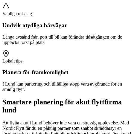
Vanliga misstag
Undvik otydliga bärvägar
Långa avstånd från port till bil kan förändra tidsåtgången om de
upptäcks först på plats.
Lokalt tips
Planera för framkomlighet
I Lund kan parkering och tillfälliga stopp vara avgörande för en
smidig flytt.
Smartare planering för akut flyttfirma
lund
Att flytta akut i Lund behöver inte vara en stressig upplevelse. Med
NordicFlytt får du en pålitlig partner som snabbt skräddarsyr en
lösning och ser till att din flytt blir effektiv och problemfri, även med