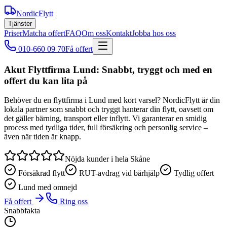
NordicFlytt
Tjänster
Priser
Matcha offert
FAQ
Om oss
Kontakt
Jobba hos oss
010-660 09 70
Få offert
Akut Flyttfirma Lund: Snabbt, tryggt och med en
offert du kan lita på
Behöver du en flyttfirma i Lund med kort varsel? NordicFlytt är din
lokala partner som snabbt och tryggt hanterar din flytt, oavsett om
det gäller bärning, transport eller inflytt. Vi garanterar en smidig
process med tydliga tider, full försäkring och personlig service –
även när tiden är knapp.
Nöjda kunder i hela Skåne
Försäkrad flytt
RUT-avdrag vid bärhjälp
Tydlig offert
Lund med omnejd
Få offert
Ring oss
Snabbfakta