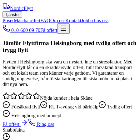
NordicFlytt
Tjänster
Priser
Matcha offert
FAQ
Om oss
Kontakt
Jobba hos oss
010-660 09 70
Få offert
Jämför Flyttfirma Helsingborg med tydlig offert och
trygg flytt
Flytten i Helsingborg ska vara en nystart, inte en stressfaktor. Med
NordicFlytt får du en skräddarsydd offert, fullt försäkrad transport
och ett lokalt team som känner varje gathörn. Vi garanterar en
smidig upplevelse, från första kartongen till sista möbeln på plats i
ditt nya hem.
Nöjda kunder i hela Skåne
Försäkrad flytt
RUT-avdrag vid bärhjälp
Tydlig offert
Helsingborg med omnejd
Få offert
Ring oss
Snabbfakta