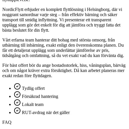
NordicFlytt erbjuder en komplett flyttlösning i Helsingborg, där vi
noggrant samordnar varje steg – från effektiv bärning och säker
transport till smidig inflyttning. Vi presenterar ett transparent
upplägg som gör det enkelt för dig att jämföra och tryggt fatta det
bästa beslutet för din flytt.
Vårt erfarna team hanterar ditt bohag med största omsorg, från
utbärning till inbärning, exakt enligt den överenskomna planen. Du
får ett detaljerat upplägg som underlättar jämförelse av pris,
tidsåtgång och omfattning, så du vet exakt vad du kan förvänta dig.
För bäst offert bör du ange bostadsstorlek, hiss, våningsplan, bärväg
och om något kräver extra försiktighet. Då kan arbetet planeras mer
exakt redan före flyttdagen.
Tydlig offert
Försäkrad hantering
Lokalt team
RUT-avdrag när det gäller
FAQ