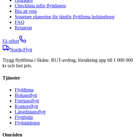
Områden
Checklista inför flyttdagen
Bra att veta
Smartare planering för jämför flyttfirma helsingborg
FAQ
Relaterat
Få offert
NordicFlytt
Trygg flyttfirma i Skåne. RUT-avdrag, försäkring upp till 1 000 000
kr och fast pris.
Tjänster
Flyttfirma
Bohagsflytt
Företagsflytt
Kontorsflytt
Långdistansflytt
Flytthjälp
Flyttstädning
Områden