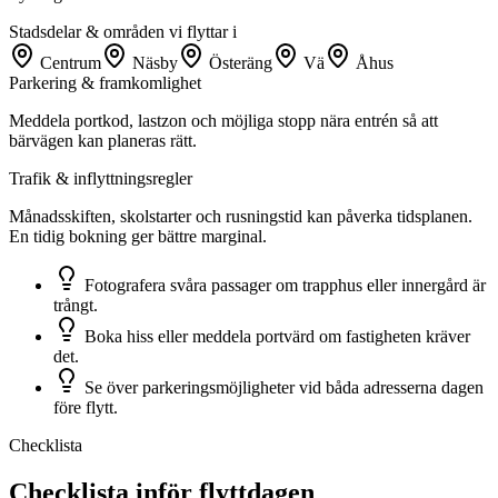
Stadsdelar & områden vi flyttar i
Centrum
Näsby
Österäng
Vä
Åhus
Parkering & framkomlighet
Meddela portkod, lastzon och möjliga stopp nära entrén så att
bärvägen kan planeras rätt.
Trafik & inflyttningsregler
Månadsskiften, skolstarter och rusningstid kan påverka tidsplanen.
En tidig bokning ger bättre marginal.
Fotografera svåra passager om trapphus eller innergård är
trångt.
Boka hiss eller meddela portvärd om fastigheten kräver
det.
Se över parkeringsmöjligheter vid båda adresserna dagen
före flytt.
Checklista
Checklista inför flyttdagen