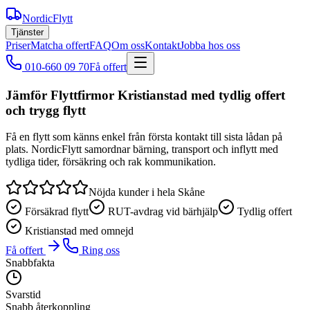
NordicFlytt
Tjänster
Priser
Matcha offert
FAQ
Om oss
Kontakt
Jobba hos oss
010-660 09 70
Få offert
Jämför Flyttfirmor Kristianstad med tydlig offert
och trygg flytt
Få en flytt som känns enkel från första kontakt till sista lådan på
plats. NordicFlytt samordnar bärning, transport och inflytt med
tydliga tider, försäkring och rak kommunikation.
Nöjda kunder i hela Skåne
Försäkrad flytt
RUT-avdrag vid bärhjälp
Tydlig offert
Kristianstad med omnejd
Få offert
Ring oss
Snabbfakta
Svarstid
Snabb återkoppling