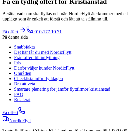
Få en tydlig offert för Kristianstad
Berätta vad som ska flyttas och när. NordicFlytt återkommer med ett
upplägg som är enkelt att förstå och lätt att ta ställning till.
Få offert
010-177 10 71
På denna sida
Snabbfakta
Det här får du med NordicFlytt
Från offert till inflyttning
Pris
Därför väljer kunder NordicFlytt
Områden
Checklista inför flyttdagen
Bra att veta
Smartare planering för jämför flyttfirmor kristianstad
FAQ
Relaterat
Få offert
NordicFlytt
Trygg flyttfirma i Skåne. RUT-avdrag, försäkring upp till 1 000 000