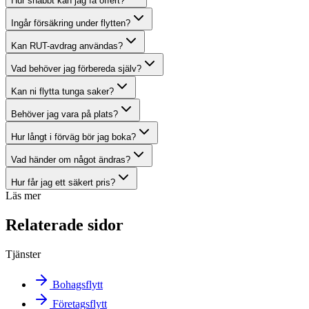
Hur snabbt kan jag få offert?
Ingår försäkring under flytten?
Kan RUT-avdrag användas?
Vad behöver jag förbereda själv?
Kan ni flytta tunga saker?
Behöver jag vara på plats?
Hur långt i förväg bör jag boka?
Vad händer om något ändras?
Hur får jag ett säkert pris?
Läs mer
Relaterade sidor
Tjänster
Bohagsflytt
Företagsflytt