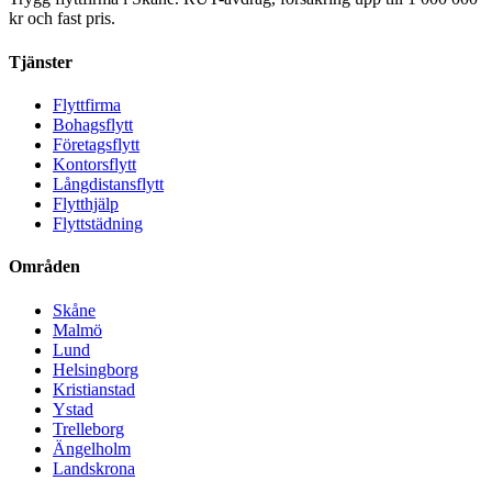
kr och fast pris.
Tjänster
Flyttfirma
Bohagsflytt
Företagsflytt
Kontorsflytt
Långdistansflytt
Flytthjälp
Flyttstädning
Områden
Skåne
Malmö
Lund
Helsingborg
Kristianstad
Ystad
Trelleborg
Ängelholm
Landskrona