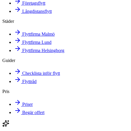
Företagsflytt
Långdistansflytt
Städer
Flyttfirma Malmö
Flyttfirma Lund
Flyttfirma Helsingborg
Guider
Checklista inför flytt
Flyttråd
Pris
Priser
Begär offert