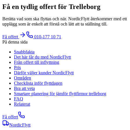
Få en tydlig offert för Trelleborg
Berätta vad som ska flyttas och när. NordicFlytt återkommer med ett
upplägg som är enkelt att förstå och lätt att ta ställning till.
Få offert
010-177 10 71
På denna sida
Snabbfakta
Det här får du med NordicFlytt
Från offert till inflyttning
Pris
Därför väljer kunder NordicFlytt
Områden
Checklista inför flyttdagen
Bra att veta
Smartare planering för jämför flyttfirmor trelleborg
FAQ
Relaterat
Få offert
NordicFlytt