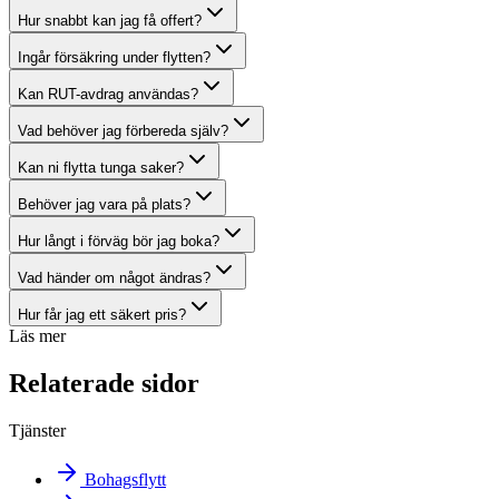
Hur snabbt kan jag få offert?
Ingår försäkring under flytten?
Kan RUT-avdrag användas?
Vad behöver jag förbereda själv?
Kan ni flytta tunga saker?
Behöver jag vara på plats?
Hur långt i förväg bör jag boka?
Vad händer om något ändras?
Hur får jag ett säkert pris?
Läs mer
Relaterade sidor
Tjänster
Bohagsflytt