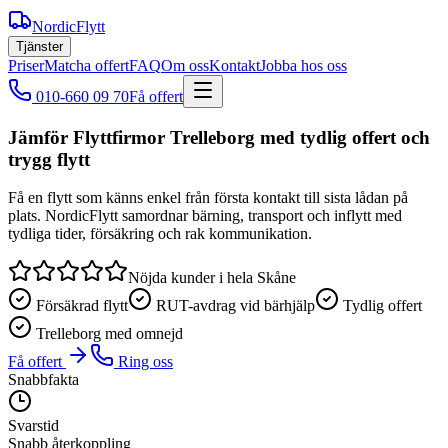
NordicFlytt
Tjänster
Priser
Matcha offert
FAQ
Om oss
Kontakt
Jobba hos oss
010-660 09 70
Få offert
Jämför Flyttfirmor Trelleborg med tydlig offert och
trygg flytt
Få en flytt som känns enkel från första kontakt till sista lådan på
plats. NordicFlytt samordnar bärning, transport och inflytt med
tydliga tider, försäkring och rak kommunikation.
Nöjda kunder i hela Skåne
Försäkrad flytt
RUT-avdrag vid bärhjälp
Tydlig offert
Trelleborg med omnejd
Få offert
Ring oss
Snabbfakta
Svarstid
Snabb återkoppling