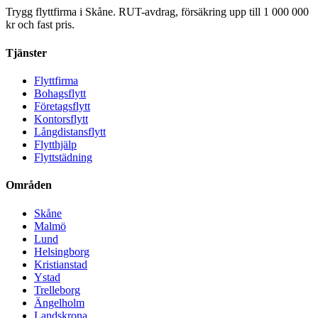
Trygg flyttfirma i Skåne. RUT-avdrag, försäkring upp till 1 000 000
kr och fast pris.
Tjänster
Flyttfirma
Bohagsflytt
Företagsflytt
Kontorsflytt
Långdistansflytt
Flytthjälp
Flyttstädning
Områden
Skåne
Malmö
Lund
Helsingborg
Kristianstad
Ystad
Trelleborg
Ängelholm
Landskrona