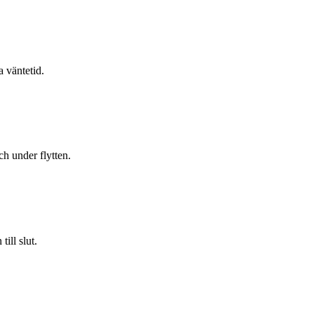
a väntetid.
h under flytten.
ill slut.