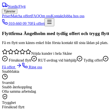
NordicFlytt
Tjänster
Priser
Matcha offert
FAQ
Om oss
Kontakt
Jobba hos oss
010-660 09 70
Få offert
Flyttfirma Ängelholm med tydlig offert och trygg flyt
Få en flytt som känns enkel från första kontakt till sista lådan på pla
Nöjda kunder i hela Skåne
Försäkrad flytt
RUT-avdrag vid bärhjälp
Tydlig offert
Få offert
Ring oss
Snabbfakta
Svarstid
Snabb återkoppling
Ofta samma arbetsdag
Trygghet
Försäkrad flytt