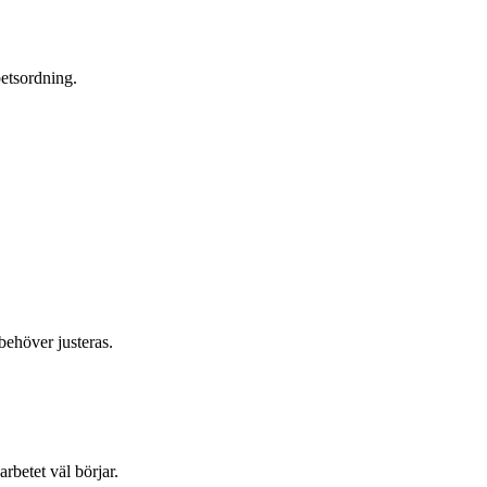
betsordning.
.
behöver justeras.
rbetet väl börjar.