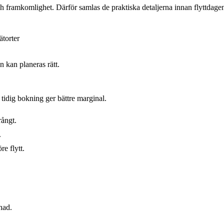
ch framkomlighet. Därför samlas de praktiska detaljerna innan flyttdagen
ätorter
 kan planeras rätt.
tidig bokning ger bättre marginal.
rångt.
.
e flytt.
nad.