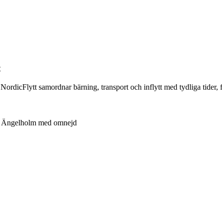
t
ts. NordicFlytt samordnar bärning, transport och inflytt med tydliga tide
Ängelholm med omnejd