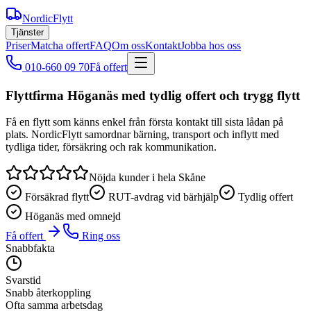
NordicFlytt
Tjänster
Priser
Matcha offert
FAQ
Om oss
Kontakt
Jobba hos oss
010-660 09 70
Få offert
Flyttfirma Höganäs med tydlig offert och trygg flytt
Få en flytt som känns enkel från första kontakt till sista lådan på
plats. NordicFlytt samordnar bärning, transport och inflytt med
tydliga tider, försäkring och rak kommunikation.
Nöjda kunder i hela Skåne
Försäkrad flytt
RUT-avdrag vid bärhjälp
Tydlig offert
Höganäs med omnejd
Få offert
Ring oss
Snabbfakta
Svarstid
Snabb återkoppling
Ofta samma arbetsdag