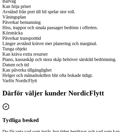
Bärväg
Kan höja priset
Avstånd från port till bil spelar stor roll.
Våningsplan
Påverkar bemanning
Hiss, trappor och smala passager bedöms i offerten.
Körsträcka
Påverkar transporttid
Längre avstånd kräver mer planering och marginal.
Tunga objekt
Kan kräva extra resurser
Piano, kassaskåp och stora skåp behöver särskild bedömning.
Datum och tid
Kan påverka tillgänglighet
Helger och månadsskiften blir ofta bokade tidigt.
Varför NordicFlytt
Därför väljer kunder NordicFlytt
Tydliga besked
Du får veta vad som ingår, hur tiden beräknas och vad som kan