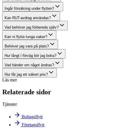
Ingår försäkring under flytten?
Kan RUT-avdrag användas?
Vad behöver jag förbereda själv?
Kan ni flytta tunga saker?
Behöver jag vara på plats?
Hur långt i förväg bör jag boka?
Vad händer om något ändras?
Hur får jag ett säkert pris?
Läs mer
Relaterade sidor
Tjänster
Bohagsflytt
Företagsflytt