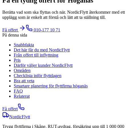
Få en tydlig offert för Höganäs
Berätta vad som ska flyttas och när. NordicFlytt återkommer med ett
upplägg som är enkelt att förstå och lätt att ta ställning till.
Få offert
010-177 10 71
På denna sida
Snabbfakta
Det här får du med NordicFlytt
Från offert till inflyttning
Pris
Därför väljer kunder NordicFlytt
Områden
Checklista inför flyttdagen
Bra att veta
Smartare planering för flyttfirma höganäs
FAQ
Relaterat
Få offert
NordicFlytt
Trygg flyttfirma i Skåne. RUT-avdrag, försäkring upp till 1 000 000