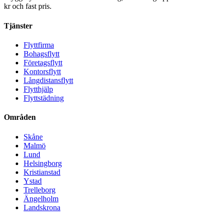
kr och fast pris.
Tjänster
Flyttfirma
Bohagsflytt
Företagsflytt
Kontorsflytt
Långdistansflytt
Flytthjälp
Flyttstädning
Områden
Skåne
Malmö
Lund
Helsingborg
Kristianstad
Ystad
Trelleborg
Ängelholm
Landskrona