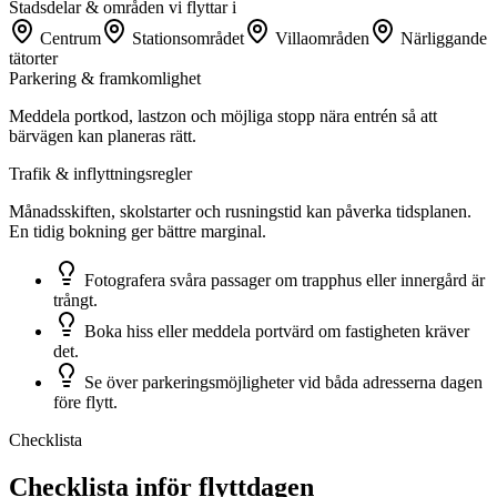
Stadsdelar & områden vi flyttar i
Centrum
Stationsområdet
Villaområden
Närliggande
tätorter
Parkering & framkomlighet
Meddela portkod, lastzon och möjliga stopp nära entrén så att
bärvägen kan planeras rätt.
Trafik & inflyttningsregler
Månadsskiften, skolstarter och rusningstid kan påverka tidsplanen.
En tidig bokning ger bättre marginal.
Fotografera svåra passager om trapphus eller innergård är
trångt.
Boka hiss eller meddela portvärd om fastigheten kräver
det.
Se över parkeringsmöjligheter vid båda adresserna dagen
före flytt.
Checklista
Checklista inför flyttdagen