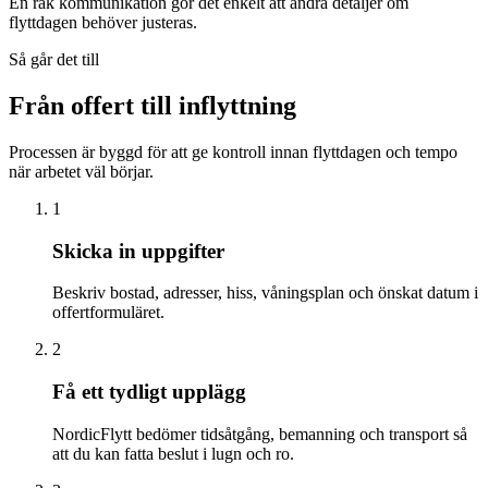
En rak kommunikation gör det enkelt att ändra detaljer om
flyttdagen behöver justeras.
Så går det till
Från offert till inflyttning
Processen är byggd för att ge kontroll innan flyttdagen och tempo
när arbetet väl börjar.
1
Skicka in uppgifter
Beskriv bostad, adresser, hiss, våningsplan och önskat datum i
offertformuläret.
2
Få ett tydligt upplägg
NordicFlytt bedömer tidsåtgång, bemanning och transport så
att du kan fatta beslut i lugn och ro.