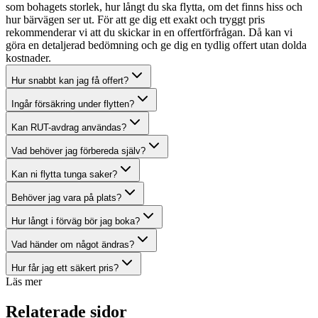
som bohagets storlek, hur långt du ska flytta, om det finns hiss och
hur bärvägen ser ut. För att ge dig ett exakt och tryggt pris
rekommenderar vi att du skickar in en offertförfrågan. Då kan vi
göra en detaljerad bedömning och ge dig en tydlig offert utan dolda
kostnader.
Hur snabbt kan jag få offert?
Ingår försäkring under flytten?
Kan RUT-avdrag användas?
Vad behöver jag förbereda själv?
Kan ni flytta tunga saker?
Behöver jag vara på plats?
Hur långt i förväg bör jag boka?
Vad händer om något ändras?
Hur får jag ett säkert pris?
Läs mer
Relaterade sidor