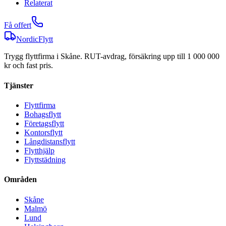
Relaterat
Få offert
NordicFlytt
Trygg flyttfirma i Skåne. RUT-avdrag, försäkring upp till 1 000 000
kr och fast pris.
Tjänster
Flyttfirma
Bohagsflytt
Företagsflytt
Kontorsflytt
Långdistansflytt
Flytthjälp
Flyttstädning
Områden
Skåne
Malmö
Lund