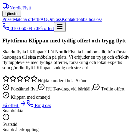
NordicFlytt
Tjänster
Priser
Matcha offert
FAQ
Om oss
Kontakt
Jobba hos oss
010-660 09 70
Få offert
Flyttfirma Klippan med tydlig offert och trygg flytt
Ska du flytta i Klippan? Låt NordicFlytt ta hand om allt, från första
kartongen till sista möbeln på plats. Vi erbjuder en trygg och effektiv
flyttupplevelse med tydliga offerter, försäkring och lokal expertis
som gör din flytt i Klippan smidig och stressfri.
Nöjda kunder i hela Skåne
Försäkrad flytt
RUT-avdrag vid bärhjälp
Tydlig offert
Klippan med omnejd
Få offert
Ring oss
Snabbfakta
Svarstid
Snabb återkoppling