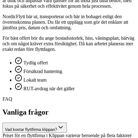
är unik och anpassar våra tjänster för att möta just dina behov, med
fokus på säkerhet och effektivitet genom hela processen.
NordicFlytt bär ut, transporterar och bär in bohaget enligt den
överenskomna planen. Du får ett upplägg som gör det enklare att
jämföra pris, datum och omfattning.
För bäst offert bör du ange bostadsstorlek, hiss, våningsplan, bärväg
och om något kräver extra försiktighet. Då kan arbetet planeras mer
exakt redan före flyttdagen.
Tydlig offert
Försäkrad hantering
Lokalt team
RUT-avdrag när det gäller
FAQ
Vanliga frågor
Vad kostar flyttfirma klippan?
Priset för en flyttfirma i Klippan varierar beroende på flera faktorer