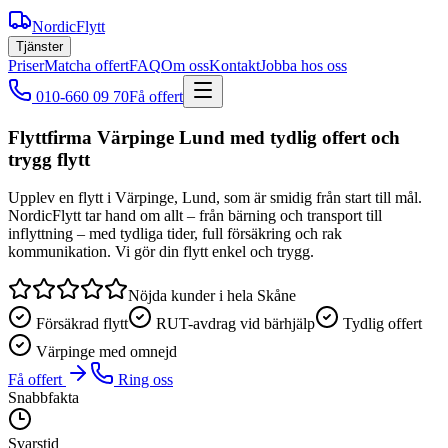
NordicFlytt
Tjänster
Priser
Matcha offert
FAQ
Om oss
Kontakt
Jobba hos oss
010-660 09 70
Få offert
Flyttfirma Värpinge Lund med tydlig offert och
trygg flytt
Upplev en flytt i Värpinge, Lund, som är smidig från start till mål.
NordicFlytt tar hand om allt – från bärning och transport till
inflyttning – med tydliga tider, full försäkring och rak
kommunikation. Vi gör din flytt enkel och trygg.
Nöjda kunder i hela Skåne
Försäkrad flytt
RUT-avdrag vid bärhjälp
Tydlig offert
Värpinge med omnejd
Få offert
Ring oss
Snabbfakta
Svarstid