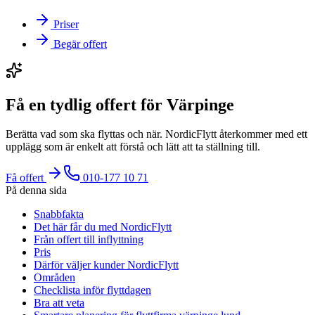
Priser
Begär offert
Få en tydlig offert för Värpinge
Berätta vad som ska flyttas och när. NordicFlytt återkommer med ett
upplägg som är enkelt att förstå och lätt att ta ställning till.
Få offert
010-177 10 71
På denna sida
Snabbfakta
Det här får du med NordicFlytt
Från offert till inflyttning
Pris
Därför väljer kunder NordicFlytt
Områden
Checklista inför flyttdagen
Bra att veta