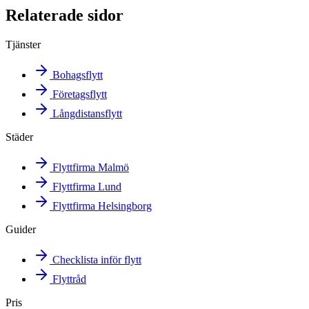
Relaterade sidor
Tjänster
Bohagsflytt
Företagsflytt
Långdistansflytt
Städer
Flyttfirma Malmö
Flyttfirma Lund
Flyttfirma Helsingborg
Guider
Checklista inför flytt
Flyttråd
Pris