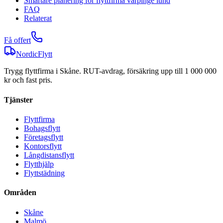
Smartare planering för flyttfirma värpinge lund
FAQ
Relaterat
Få offert
NordicFlytt
Trygg flyttfirma i Skåne. RUT-avdrag, försäkring upp till 1 000 000
kr och fast pris.
Tjänster
Flyttfirma
Bohagsflytt
Företagsflytt
Kontorsflytt
Långdistansflytt
Flytthjälp
Flyttstädning
Områden
Skåne
Malmö