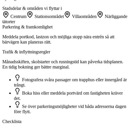
Stadsdelar & områden vi flyttar i
Centrum
Stationsområdet
Villaområden
Närliggande
tätorter
Parkering & framkomlighet
Meddela portkod, lastzon och möjliga stopp nära entrén så att
bärvägen kan planeras rätt.
Trafik & inflyttningsregler
Månadsskiften, skolstarter och rusningstid kan påverka tidsplanen.
En tidig bokning ger bättre marginal.
Fotografera svåra passager om trapphus eller innergård är
trångt.
Boka hiss eller meddela portvärd om fastigheten kräver
det.
Se över parkeringsmöjligheter vid båda adresserna dagen
före flytt.
Checklista