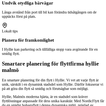
Undvik otydliga bärvägar
Långa avstånd från port till bil kan förändra tidsåtgången om de
upptäcks först på plats.
Lokalt tips
Planera för framkomlighet
I Hyllie kan parkering och tillfälliga stopp vara avgörande för en
smidig flytt.
Smartare planering för flyttfirma hyllie
malmö
En smartare planering för din flytt i Hyllie. Vi vet att varje flytt är
unik, särskilt i en dynamisk stadsdel som Hyllie. Därför fokuserar vi
på att göra din flytt så smidig och förutsägbar som möjligt.
Hyllie, Malmös moderna hjärta, är en stadsdel som kräver
flyttlösningar anpassade för dess unika karaktär. Med NordicFlytt får
du en smidig bohagsflytt i denna dynamiska miljö, präglad av