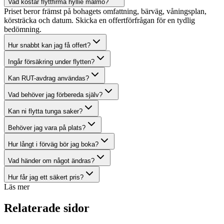
Vad kostar flyttfirma hyllie malmö?
Priset beror främst på bohagets omfattning, bärväg, våningsplan,
körsträcka och datum. Skicka en offertförfrågan för en tydlig
bedömning.
Hur snabbt kan jag få offert?
Ingår försäkring under flytten?
Kan RUT-avdrag användas?
Vad behöver jag förbereda själv?
Kan ni flytta tunga saker?
Behöver jag vara på plats?
Hur långt i förväg bör jag boka?
Vad händer om något ändras?
Hur får jag ett säkert pris?
Läs mer
Relaterade sidor