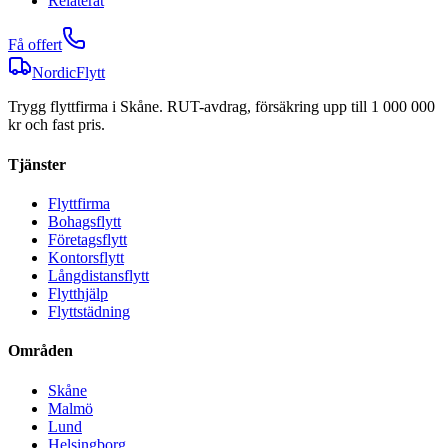
Relaterat
Få offert
NordicFlytt
Trygg flyttfirma i Skåne. RUT-avdrag, försäkring upp till 1 000 000
kr och fast pris.
Tjänster
Flyttfirma
Bohagsflytt
Företagsflytt
Kontorsflytt
Långdistansflytt
Flytthjälp
Flyttstädning
Områden
Skåne
Malmö
Lund
Helsingborg