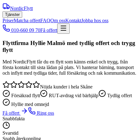
NordicFlytt
Tjänster
Priser
Matcha offert
FAQ
Om oss
Kontakt
Jobba hos oss
010-660 09 70
Få offert
Flyttfirma Hyllie Malmö med tydlig offert och trygg
flytt
Med NordicFlytt får du en flytt som känns enkel och trygg, från
första kontakt till sista lådan på plats. Vi hanterar bärning, transport
och inflytt med tydliga tider, full försäkring och rak kommunikation.
Nöjda kunder i hela Skåne
Försäkrad flytt
RUT-avdrag vid bärhjälp
Tydlig offert
Hyllie med omnejd
Få offert
Ring oss
Snabbfakta
Svarstid
Snabb återkoppling