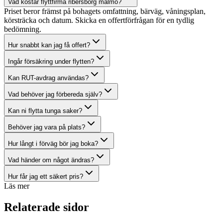
Vad kostar flyttfirma ribersborg malmö?
Priset beror främst på bohagets omfattning, bärväg, våningsplan,
körsträcka och datum. Skicka en offertförfrågan för en tydlig
bedömning.
Hur snabbt kan jag få offert?
Ingår försäkring under flytten?
Kan RUT-avdrag användas?
Vad behöver jag förbereda själv?
Kan ni flytta tunga saker?
Behöver jag vara på plats?
Hur långt i förväg bör jag boka?
Vad händer om något ändras?
Hur får jag ett säkert pris?
Läs mer
Relaterade sidor