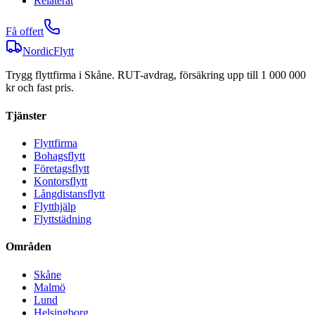
Relaterat
Få offert
NordicFlytt
Trygg flyttfirma i Skåne. RUT-avdrag, försäkring upp till 1 000 000
kr och fast pris.
Tjänster
Flyttfirma
Bohagsflytt
Företagsflytt
Kontorsflytt
Långdistansflytt
Flytthjälp
Flyttstädning
Områden
Skåne
Malmö
Lund
Helsingborg