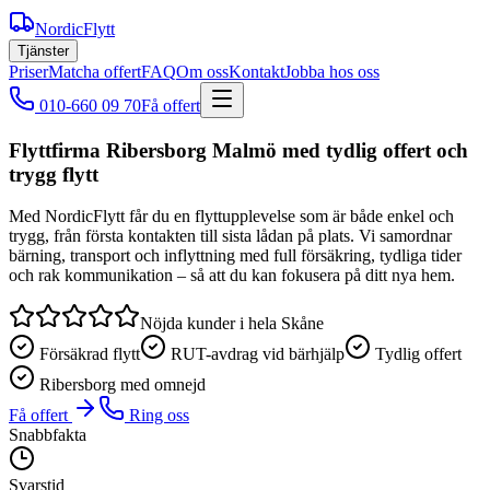
NordicFlytt
Tjänster
Priser
Matcha offert
FAQ
Om oss
Kontakt
Jobba hos oss
010-660 09 70
Få offert
Flyttfirma Ribersborg Malmö med tydlig offert och
trygg flytt
Med NordicFlytt får du en flyttupplevelse som är både enkel och
trygg, från första kontakten till sista lådan på plats. Vi samordnar
bärning, transport och inflyttning med full försäkring, tydliga tider
och rak kommunikation – så att du kan fokusera på ditt nya hem.
Nöjda kunder i hela Skåne
Försäkrad flytt
RUT-avdrag vid bärhjälp
Tydlig offert
Ribersborg med omnejd
Få offert
Ring oss
Snabbfakta
Svarstid