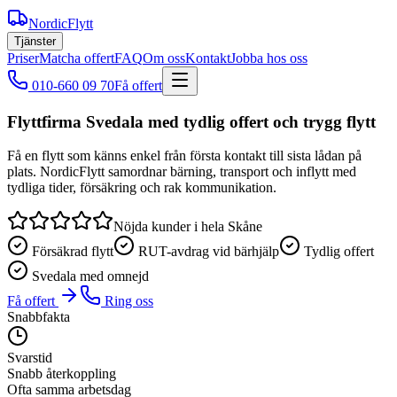
NordicFlytt
Tjänster
Priser
Matcha offert
FAQ
Om oss
Kontakt
Jobba hos oss
010-660 09 70
Få offert
Flyttfirma Svedala med tydlig offert och trygg flytt
Få en flytt som känns enkel från första kontakt till sista lådan på
plats. NordicFlytt samordnar bärning, transport och inflytt med
tydliga tider, försäkring och rak kommunikation.
Nöjda kunder i hela Skåne
Försäkrad flytt
RUT-avdrag vid bärhjälp
Tydlig offert
Svedala med omnejd
Få offert
Ring oss
Snabbfakta
Svarstid
Snabb återkoppling
Ofta samma arbetsdag