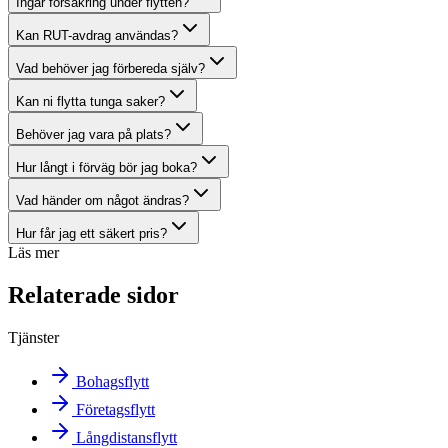
Ingår försäkring under flytten?
Kan RUT-avdrag användas?
Vad behöver jag förbereda själv?
Kan ni flytta tunga saker?
Behöver jag vara på plats?
Hur långt i förväg bör jag boka?
Vad händer om något ändras?
Hur får jag ett säkert pris?
Läs mer
Relaterade sidor
Tjänster
Bohagsflytt
Företagsflytt
Långdistansflytt