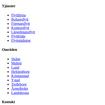
Tjänster
Flyttfirma
Bohagsflytt
Företagsflytt
Kontorsflytt
Långdistansflytt
Flytthjälp
Flyttstädning
Områden
Skåne
Malmö
Lund
Helsingborg
Kristianstad
Ystad
Trelleborg
Ängelholm
Landskrona
Kontakt