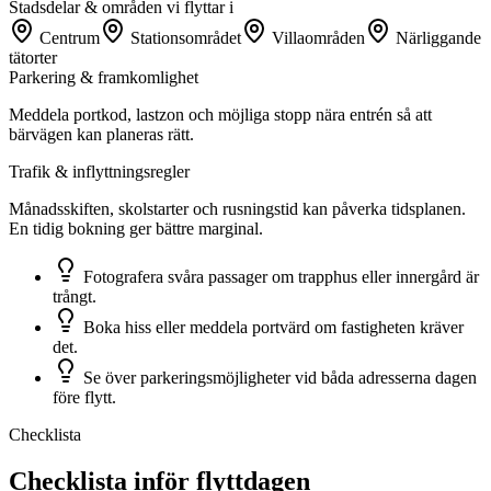
Stadsdelar & områden vi flyttar i
Centrum
Stationsområdet
Villaområden
Närliggande
tätorter
Parkering & framkomlighet
Meddela portkod, lastzon och möjliga stopp nära entrén så att
bärvägen kan planeras rätt.
Trafik & inflyttningsregler
Månadsskiften, skolstarter och rusningstid kan påverka tidsplanen.
En tidig bokning ger bättre marginal.
Fotografera svåra passager om trapphus eller innergård är
trångt.
Boka hiss eller meddela portvärd om fastigheten kräver
det.
Se över parkeringsmöjligheter vid båda adresserna dagen
före flytt.
Checklista
Checklista inför flyttdagen