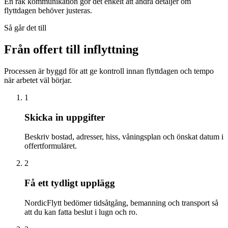
En rak kommunikation gör det enkelt att ändra detaljer om
flyttdagen behöver justeras.
Så går det till
Från offert till inflyttning
Processen är byggd för att ge kontroll innan flyttdagen och tempo
när arbetet väl börjar.
1
Skicka in uppgifter
Beskriv bostad, adresser, hiss, våningsplan och önskat datum i
offertformuläret.
2
Få ett tydligt upplägg
NordicFlytt bedömer tidsåtgång, bemanning och transport så
att du kan fatta beslut i lugn och ro.