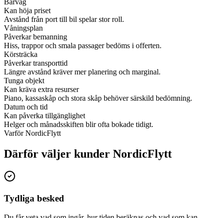
Bärväg
Kan höja priset
Avstånd från port till bil spelar stor roll.
Våningsplan
Påverkar bemanning
Hiss, trappor och smala passager bedöms i offerten.
Körsträcka
Påverkar transporttid
Längre avstånd kräver mer planering och marginal.
Tunga objekt
Kan kräva extra resurser
Piano, kassaskåp och stora skåp behöver särskild bedömning.
Datum och tid
Kan påverka tillgänglighet
Helger och månadsskiften blir ofta bokade tidigt.
Varför NordicFlytt
Därför väljer kunder NordicFlytt
Tydliga besked
Du får veta vad som ingår, hur tiden beräknas och vad som kan