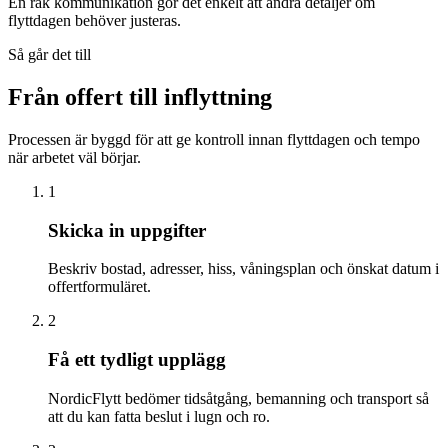
En rak kommunikation gör det enkelt att ändra detaljer om
flyttdagen behöver justeras.
Så går det till
Från offert till inflyttning
Processen är byggd för att ge kontroll innan flyttdagen och tempo
när arbetet väl börjar.
1
Skicka in uppgifter
Beskriv bostad, adresser, hiss, våningsplan och önskat datum i
offertformuläret.
2
Få ett tydligt upplägg
NordicFlytt bedömer tidsåtgång, bemanning och transport så
att du kan fatta beslut i lugn och ro.