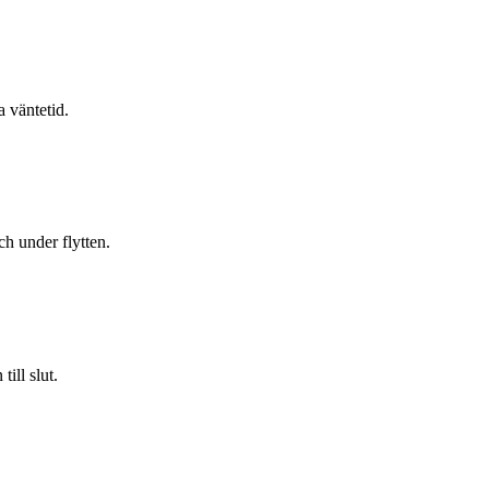
a väntetid.
h under flytten.
ill slut.