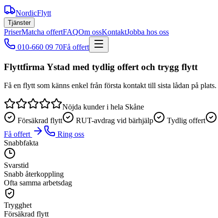
NordicFlytt
Tjänster
Priser
Matcha offert
FAQ
Om oss
Kontakt
Jobba hos oss
010-660 09 70
Få offert
Flyttfirma Ystad med tydlig offert och trygg flytt
Få en flytt som känns enkel från första kontakt till sista lådan på pla
Nöjda kunder i hela Skåne
Försäkrad flytt
RUT-avdrag vid bärhjälp
Tydlig offert
Få offert
Ring oss
Snabbfakta
Svarstid
Snabb återkoppling
Ofta samma arbetsdag
Trygghet
Försäkrad flytt