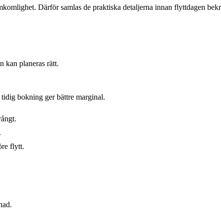
amkomlighet. Därför samlas de praktiska detaljerna innan flyttdagen bekr
 kan planeras rätt.
tidig bokning ger bättre marginal.
rångt.
.
e flytt.
nad.