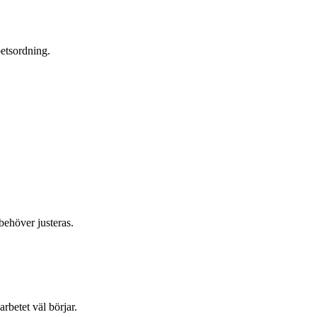
betsordning.
.
behöver justeras.
rbetet väl börjar.