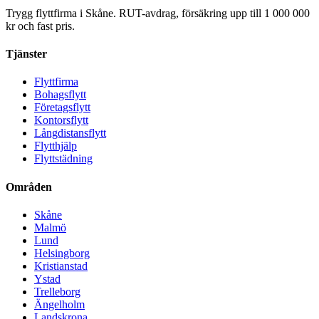
Trygg flyttfirma i Skåne. RUT-avdrag, försäkring upp till 1 000 000
kr och fast pris.
Tjänster
Flyttfirma
Bohagsflytt
Företagsflytt
Kontorsflytt
Långdistansflytt
Flytthjälp
Flyttstädning
Områden
Skåne
Malmö
Lund
Helsingborg
Kristianstad
Ystad
Trelleborg
Ängelholm
Landskrona