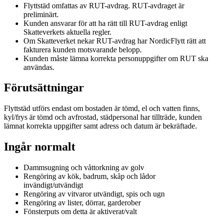
Flyttstäd omfattas av RUT-avdrag. RUT-avdraget är
preliminärt.
Kunden ansvarar för att ha rätt till RUT-avdrag enligt
Skatteverkets aktuella regler.
Om Skatteverket nekar RUT-avdrag har NordicFlytt rätt att
fakturera kunden motsvarande belopp.
Kunden måste lämna korrekta personuppgifter om RUT ska
användas.
Förutsättningar
Flyttstäd utförs endast om bostaden är tömd, el och vatten finns,
kyl/frys är tömd och avfrostad, städpersonal har tillträde, kunden
lämnat korrekta uppgifter samt adress och datum är bekräftade.
Ingår normalt
Dammsugning och våttorkning av golv
Rengöring av kök, badrum, skåp och lådor
invändigt/utvändigt
Rengöring av vitvaror utvändigt, spis och ugn
Rengöring av lister, dörrar, garderober
Fönsterputs om detta är aktiverat/valt