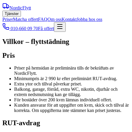
NordicFlytt
Tjänster
Priser
Matcha offert
FAQ
Om oss
Kontakt
Jobba hos oss
010-660 09 70
Få offert
Villkor – flyttstädning
Pris
Priser på hemsidan är preliminära tills de bekräftats av
NordicFlytt.
Minimumpris är 2 990 kr efter preliminärt RUT-avdrag.
Extra ytor och tillval påverkar priset.
Balkong, garage, förråd, extra WC, nikotin, djurhår och
extrem nedsmutsning kan ge tillägg.
För bostäder över 200 kvm lämnas individuell offert.
Kunden ansvarar för att uppgifter om kvm, skick och tillval är
korrekta. Om uppgifterna inte stämmer kan priset justeras.
RUT-avdrag