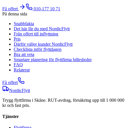
Få offert
010-177 10 71
På denna sida
Snabbfakta
Det här får du med NordicFlytt
Från offert till inflyttning
Pris
Därför väljer kunder NordicFlytt
Checklista inför flyttdagen
Bra att veta
Smartare planering för flyttfirma billesholm
FAQ
Relaterat
Få offert
NordicFlytt
Trygg flyttfirma i Skåne. RUT-avdrag, försäkring upp till 1 000 000
kr och fast pris.
Tjänster
Flyttfirma