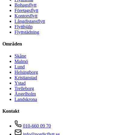
Bohagsflytt
Företagsflytt
Kontorsflytt
Långdistansflytt
Flytthjälp
Flyttstädning
Områden
Skåne
Malmö
Lund
Helsingborg
Kristianstad
Ystad
Trelleborg
Ängelholm
Landskrona
Kontakt
010-660 09 70
info@nordicflytt.se