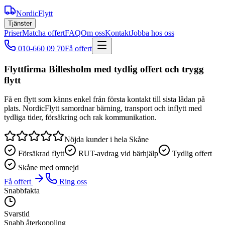
NordicFlytt
Tjänster
Priser
Matcha offert
FAQ
Om oss
Kontakt
Jobba hos oss
010-660 09 70
Få offert
Flyttfirma Billesholm med tydlig offert och trygg
flytt
Få en flytt som känns enkel från första kontakt till sista lådan på
plats. NordicFlytt samordnar bärning, transport och inflytt med
tydliga tider, försäkring och rak kommunikation.
Nöjda kunder i hela Skåne
Försäkrad flytt
RUT-avdrag vid bärhjälp
Tydlig offert
Skåne med omnejd
Få offert
Ring oss
Snabbfakta
Svarstid
Snabb återkoppling