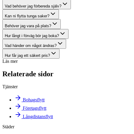
Vad behöver jag förbereda själv?
Kan ni flytta tunga saker?
Behöver jag vara på plats?
Hur långt i förväg bör jag boka?
Vad händer om något ändras?
Hur får jag ett säkert pris?
Läs mer
Relaterade sidor
Tjänster
Bohagsflytt
Företagsflytt
Långdistansflytt
Städer