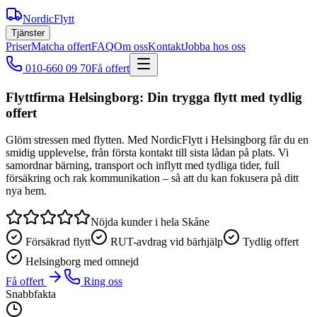
NordicFlytt
Tjänster
Priser
Matcha offert
FAQ
Om oss
Kontakt
Jobba hos oss
010-660 09 70
Få offert
Flyttfirma Helsingborg: Din trygga flytt med tydlig
offert
Glöm stressen med flytten. Med NordicFlytt i Helsingborg får du en
smidig upplevelse, från första kontakt till sista lådan på plats. Vi
samordnar bärning, transport och inflytt med tydliga tider, full
försäkring och rak kommunikation – så att du kan fokusera på ditt
nya hem.
Nöjda kunder i hela Skåne
Försäkrad flytt
RUT-avdrag vid bärhjälp
Tydlig offert
Helsingborg med omnejd
Få offert
Ring oss
Snabbfakta