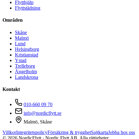
Flytthjälp
Flyttstädning
Områden
Skåne
Malmö
Lund
Helsingborg
Kristianstad
Ystad
Trelleborg
Ängelholm
Landskrona
Kontakt
010-660 09 70
info@nordicflytt.se
Malmö, Skåne
Villkor
Integritetspolicy
Försäkring & trygghet
Sajtkarta
Jobba hos oss
©
2026
NordicFlytt · Nordic Flytt AB. Alla rättigheter