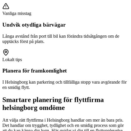
Vanliga misstag
Undvik otydliga bärvägar
Långa avstånd från port till bil kan förändra tidsåtgången om de
upptäcks först på plats.
Lokalt tips
Planera för framkomlighet
I Helsingborg kan parkering och tillfälliga stopp vara avgörande för
en smidig flytt.
Smartare planering för flyttfirma
helsingborg omdöme
Att välja rätt flyttfirma i Helsingborg handlar om mer än bara pris.
Det handlar om trygghet, tydlighet och en smidig process som gör
att du kan känna dig lugn. Här guidar vi dig till en flyttupplevelse