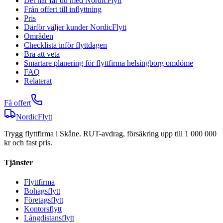
Det här får du med NordicFlytt
Från offert till inflyttning
Pris
Därför väljer kunder NordicFlytt
Områden
Checklista inför flyttdagen
Bra att veta
Smartare planering för flyttfirma helsingborg omdöme
FAQ
Relaterat
Få offert
NordicFlytt
Trygg flyttfirma i Skåne. RUT-avdrag, försäkring upp till 1 000 000
kr och fast pris.
Tjänster
Flyttfirma
Bohagsflytt
Företagsflytt
Kontorsflytt
Långdistansflytt