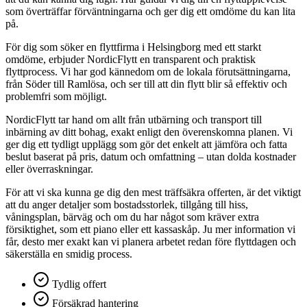
som överträffar förväntningarna och ger dig ett omdöme du kan lita
på.
För dig som söker en flyttfirma i Helsingborg med ett starkt
omdöme, erbjuder NordicFlytt en transparent och praktisk
flyttprocess. Vi har god kännedom om de lokala förutsättningarna,
från Söder till Ramlösa, och ser till att din flytt blir så effektiv och
problemfri som möjligt.
NordicFlytt tar hand om allt från utbärning och transport till
inbärning av ditt bohag, exakt enligt den överenskomna planen. Vi
ger dig ett tydligt upplägg som gör det enkelt att jämföra och fatta
beslut baserat på pris, datum och omfattning – utan dolda kostnader
eller överraskningar.
För att vi ska kunna ge dig den mest träffsäkra offerten, är det viktigt
att du anger detaljer som bostadsstorlek, tillgång till hiss,
våningsplan, bärväg och om du har något som kräver extra
försiktighet, som ett piano eller ett kassaskåp. Ju mer information vi
får, desto mer exakt kan vi planera arbetet redan före flyttdagen och
säkerställa en smidig process.
Tydlig offert
Försäkrad hantering