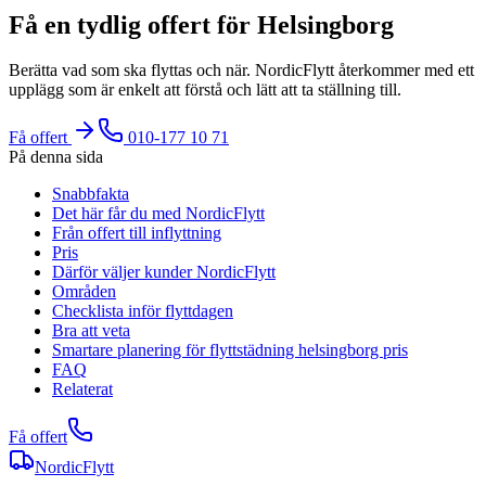
Få en tydlig offert för Helsingborg
Berätta vad som ska flyttas och när. NordicFlytt återkommer med ett
upplägg som är enkelt att förstå och lätt att ta ställning till.
Få offert
010-177 10 71
På denna sida
Snabbfakta
Det här får du med NordicFlytt
Från offert till inflyttning
Pris
Därför väljer kunder NordicFlytt
Områden
Checklista inför flyttdagen
Bra att veta
Smartare planering för flyttstädning helsingborg pris
FAQ
Relaterat
Få offert
NordicFlytt