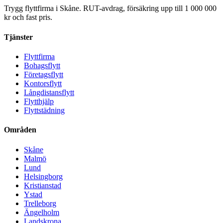
Trygg flyttfirma i Skåne. RUT-avdrag, försäkring upp till 1 000 000
kr och fast pris.
Tjänster
Flyttfirma
Bohagsflytt
Företagsflytt
Kontorsflytt
Långdistansflytt
Flytthjälp
Flyttstädning
Områden
Skåne
Malmö
Lund
Helsingborg
Kristianstad
Ystad
Trelleborg
Ängelholm
Landskrona