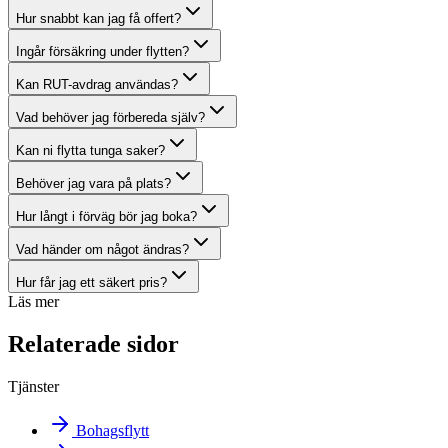
Hur snabbt kan jag få offert?
Ingår försäkring under flytten?
Kan RUT-avdrag användas?
Vad behöver jag förbereda själv?
Kan ni flytta tunga saker?
Behöver jag vara på plats?
Hur långt i förväg bör jag boka?
Vad händer om något ändras?
Hur får jag ett säkert pris?
Läs mer
Relaterade sidor
Tjänster
Bohagsflytt