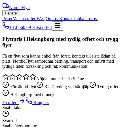
NordicFlytt
Tjänster
Priser
Matcha offert
FAQ
Om oss
Kontakt
Jobba hos oss
010-660 09 70
Få offert
Flyttpris i Helsingborg med tydlig offert och trygg
flytt
Få en flytt som känns enkel från första kontakt till sista lådan på
plats. NordicFlytt samordnar bärning, transport och inflytt med
tydliga tider, försäkring och rak kommunikation.
Nöjda kunder i hela Skåne
Försäkrad flytt
RUT-avdrag vid bärhjälp
Tydlig offert
Helsingborg med omnejd
Få offert
Ring oss
Snabbfakta
Svarstid
Snabb återkoppling