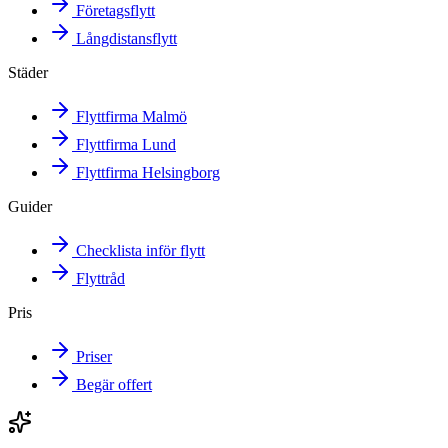
Företagsflytt
Långdistansflytt
Städer
Flyttfirma Malmö
Flyttfirma Lund
Flyttfirma Helsingborg
Guider
Checklista inför flytt
Flyttråd
Pris
Priser
Begär offert