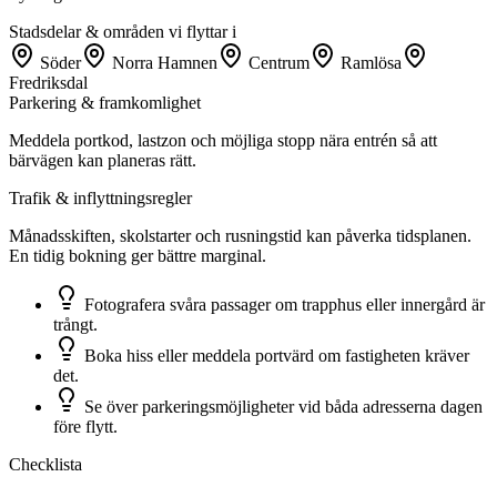
Stadsdelar & områden vi flyttar i
Söder
Norra Hamnen
Centrum
Ramlösa
Fredriksdal
Parkering & framkomlighet
Meddela portkod, lastzon och möjliga stopp nära entrén så att
bärvägen kan planeras rätt.
Trafik & inflyttningsregler
Månadsskiften, skolstarter och rusningstid kan påverka tidsplanen.
En tidig bokning ger bättre marginal.
Fotografera svåra passager om trapphus eller innergård är
trångt.
Boka hiss eller meddela portvärd om fastigheten kräver
det.
Se över parkeringsmöjligheter vid båda adresserna dagen
före flytt.
Checklista