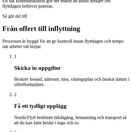
En rak kommunikation gör det enkelt att ändra detaljer om
flyttdagen behöver justeras.
Så går det till
Från offert till inflyttning
Processen är byggd för att ge kontroll innan flyttdagen och tempo
när arbetet väl börjar.
1
Skicka in uppgifter
Beskriv bostad, adresser, hiss, våningsplan och önskat datum i
offertformuläret.
2
Få ett tydligt upplägg
NordicFlytt bedömer tidsåtgång, bemanning och transport så
att du kan fatta beslut i lugn och ro.