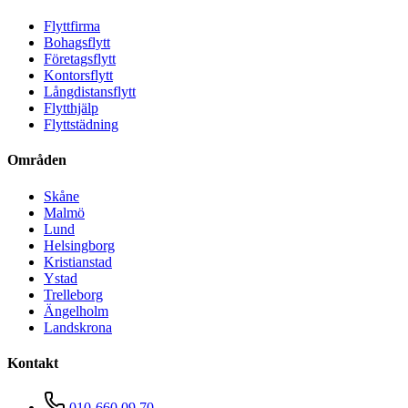
Flyttfirma
Bohagsflytt
Företagsflytt
Kontorsflytt
Långdistansflytt
Flytthjälp
Flyttstädning
Områden
Skåne
Malmö
Lund
Helsingborg
Kristianstad
Ystad
Trelleborg
Ängelholm
Landskrona
Kontakt
010-660 09 70