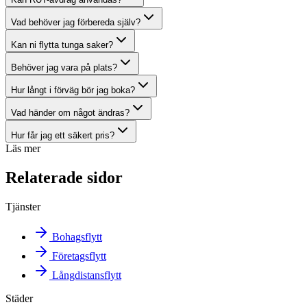
Vad behöver jag förbereda själv?
Kan ni flytta tunga saker?
Behöver jag vara på plats?
Hur långt i förväg bör jag boka?
Vad händer om något ändras?
Hur får jag ett säkert pris?
Läs mer
Relaterade sidor
Tjänster
Bohagsflytt
Företagsflytt
Långdistansflytt
Städer