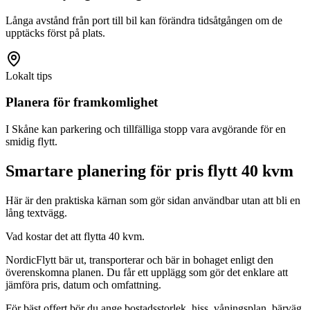
Långa avstånd från port till bil kan förändra tidsåtgången om de
upptäcks först på plats.
Lokalt tips
Planera för framkomlighet
I Skåne kan parkering och tillfälliga stopp vara avgörande för en
smidig flytt.
Smartare planering för pris flytt 40 kvm
Här är den praktiska kärnan som gör sidan användbar utan att bli en
lång textvägg.
Vad kostar det att flytta 40 kvm.
NordicFlytt bär ut, transporterar och bär in bohaget enligt den
överenskomna planen. Du får ett upplägg som gör det enklare att
jämföra pris, datum och omfattning.
För bäst offert bör du ange bostadsstorlek, hiss, våningsplan, bärväg