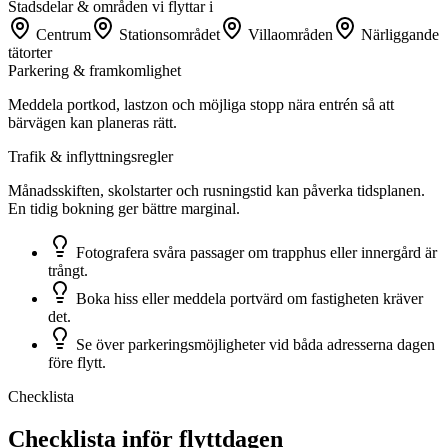
Stadsdelar & områden vi flyttar i
Centrum
Stationsområdet
Villaområden
Närliggande
tätorter
Parkering & framkomlighet
Meddela portkod, lastzon och möjliga stopp nära entrén så att
bärvägen kan planeras rätt.
Trafik & inflyttningsregler
Månadsskiften, skolstarter och rusningstid kan påverka tidsplanen.
En tidig bokning ger bättre marginal.
Fotografera svåra passager om trapphus eller innergård är
trångt.
Boka hiss eller meddela portvärd om fastigheten kräver
det.
Se över parkeringsmöjligheter vid båda adresserna dagen
före flytt.
Checklista
Checklista inför flyttdagen