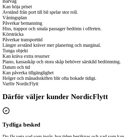
Bärväg
Kan höja priset
Avstånd från port till bil spelar stor roll.
Våningsplan
Påverkar bemanning
Hiss, trappor och smala passager bedöms i offerten.
Körsträcka
Påverkar transporttid
Längre avstånd kräver mer planering och marginal.
Tunga objekt
Kan kräva extra resurser
Piano, kassaskåp och stora skåp behöver särskild bedömning.
Datum och tid
Kan påverka tillgänglighet
Helger och månadsskiften blir ofta bokade tidigt.
Varför NordicFlytt
Därför väljer kunder NordicFlytt
Tydliga besked
Du får veta vad som ingår, hur tiden beräknas och vad som kan