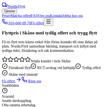
NordicFlytt
Tjänster
Priser
Matcha offert
FAQ
Om oss
Kontakt
Jobba hos oss
010-660 09 70
Få offert
Flyttpris i Skåne med tydlig offert och trygg flytt
Få en flytt som känns enkel från första kontakt till sista lådan på
plats. NordicFlytt samordnar bärning, transport och inflytt med
tydliga tider, försäkring och rak kommunikation.
Nöjda kunder i hela Skåne
Försäkrad flytt
RUT-avdrag vid bärhjälp
Tydlig offert
Skåne med omnejd
Få offert
Ring oss
Snabbfakta
Svarstid
Snabb återkoppling
Ofta samma arbetsdag