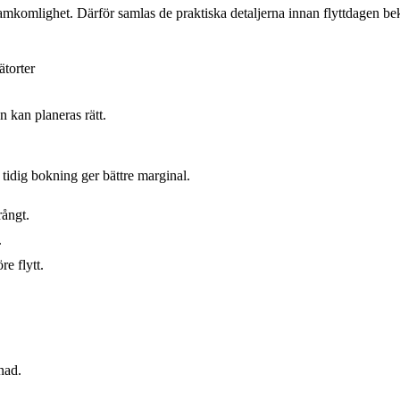
amkomlighet. Därför samlas de praktiska detaljerna innan flyttdagen bek
ätorter
 kan planeras rätt.
tidig bokning ger bättre marginal.
rångt.
.
e flytt.
nad.