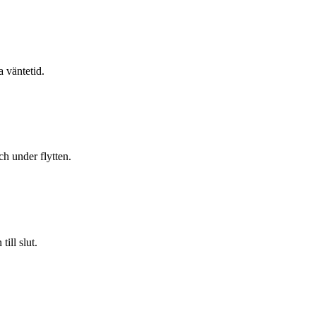
a väntetid.
h under flytten.
ill slut.