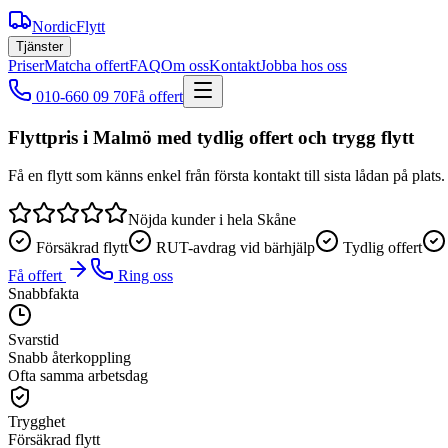
NordicFlytt
Tjänster
Priser
Matcha offert
FAQ
Om oss
Kontakt
Jobba hos oss
010-660 09 70
Få offert
Flyttpris i Malmö med tydlig offert och trygg flytt
Få en flytt som känns enkel från första kontakt till sista lådan på pla
Nöjda kunder i hela Skåne
Försäkrad flytt
RUT-avdrag vid bärhjälp
Tydlig offert
Få offert
Ring oss
Snabbfakta
Svarstid
Snabb återkoppling
Ofta samma arbetsdag
Trygghet
Försäkrad flytt