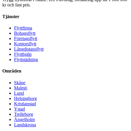
kr och fast pris.
Tjänster
Flyttfirma
Bohagsflytt
Företagsflytt
Kontorsflytt
Långdistansflytt
Flytthjälp
Flyttstädning
Områden
Skåne
Malmö
Lund
Helsingborg
Kristianstad
Ystad
Trelleborg
Ängelholm
Landskrona