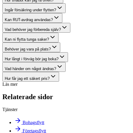
Hur snabbt kan jag få offert?
Ingår försäkring under flytten?
Kan RUT-avdrag användas?
Vad behöver jag förbereda själv?
Kan ni flytta tunga saker?
Behöver jag vara på plats?
Hur långt i förväg bör jag boka?
Vad händer om något ändras?
Hur får jag ett säkert pris?
Läs mer
Relaterade sidor
Tjänster
Bohagsflytt
Företagsflytt