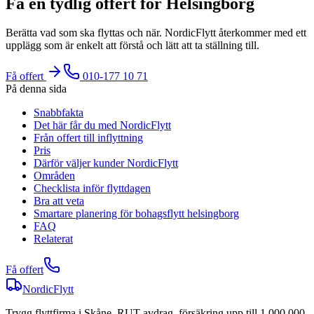
Få en tydlig offert för Helsingborg
Berätta vad som ska flyttas och när. NordicFlytt återkommer med ett
upplägg som är enkelt att förstå och lätt att ta ställning till.
Få offert
010-177 10 71
På denna sida
Snabbfakta
Det här får du med NordicFlytt
Från offert till inflyttning
Pris
Därför väljer kunder NordicFlytt
Områden
Checklista inför flyttdagen
Bra att veta
Smartare planering för bohagsflytt helsingborg
FAQ
Relaterat
Få offert
NordicFlytt
Trygg flyttfirma i Skåne. RUT-avdrag, försäkring upp till 1 000 000