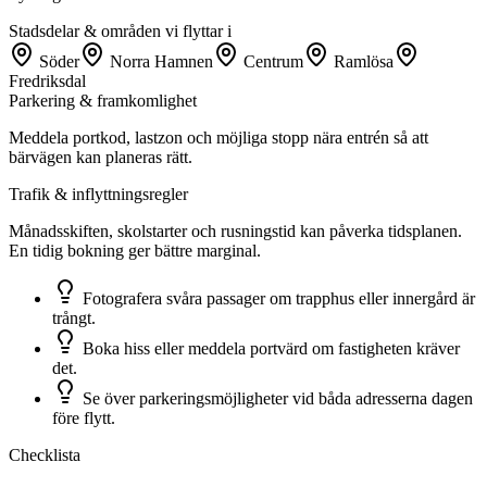
Stadsdelar & områden vi flyttar i
Söder
Norra Hamnen
Centrum
Ramlösa
Fredriksdal
Parkering & framkomlighet
Meddela portkod, lastzon och möjliga stopp nära entrén så att
bärvägen kan planeras rätt.
Trafik & inflyttningsregler
Månadsskiften, skolstarter och rusningstid kan påverka tidsplanen.
En tidig bokning ger bättre marginal.
Fotografera svåra passager om trapphus eller innergård är
trångt.
Boka hiss eller meddela portvärd om fastigheten kräver
det.
Se över parkeringsmöjligheter vid båda adresserna dagen
före flytt.
Checklista