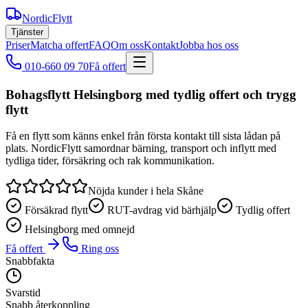
NordicFlytt
Tjänster
Priser
Matcha offert
FAQ
Om oss
Kontakt
Jobba hos oss
010-660 09 70
Få offert
Bohagsflytt Helsingborg med tydlig offert och trygg
flytt
Få en flytt som känns enkel från första kontakt till sista lådan på
plats. NordicFlytt samordnar bärning, transport och inflytt med
tydliga tider, försäkring och rak kommunikation.
Nöjda kunder i hela Skåne
Försäkrad flytt
RUT-avdrag vid bärhjälp
Tydlig offert
Helsingborg med omnejd
Få offert
Ring oss
Snabbfakta
Svarstid
Snabb återkoppling