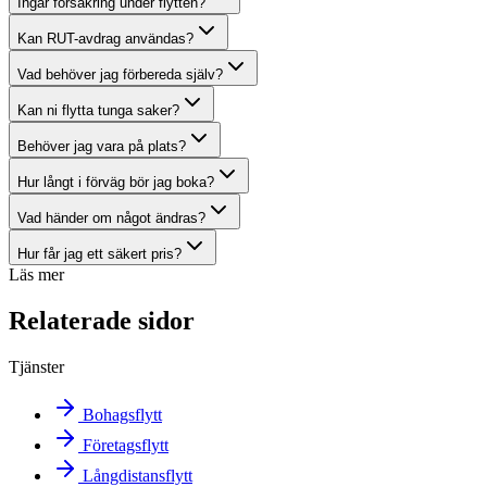
Ingår försäkring under flytten?
Kan RUT-avdrag användas?
Vad behöver jag förbereda själv?
Kan ni flytta tunga saker?
Behöver jag vara på plats?
Hur långt i förväg bör jag boka?
Vad händer om något ändras?
Hur får jag ett säkert pris?
Läs mer
Relaterade sidor
Tjänster
Bohagsflytt
Företagsflytt
Långdistansflytt