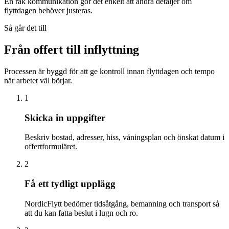
En rak kommunikation gör det enkelt att ändra detaljer om
flyttdagen behöver justeras.
Så går det till
Från offert till inflyttning
Processen är byggd för att ge kontroll innan flyttdagen och tempo
när arbetet väl börjar.
1
Skicka in uppgifter
Beskriv bostad, adresser, hiss, våningsplan och önskat datum i
offertformuläret.
2
Få ett tydligt upplägg
NordicFlytt bedömer tidsåtgång, bemanning och transport så
att du kan fatta beslut i lugn och ro.