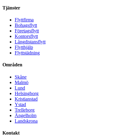
Tjänster
Flyttfirma
Bohagsflytt
Företagsflytt
Kontorsflytt
Långdistansflytt
Flytthjälp
Flyttstädning
Områden
Skåne
Malmö
Lund
Helsingborg
Kristianstad
Ystad
Trelleborg
Ängelholm
Landskrona
Kontakt