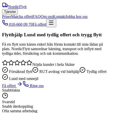
NordicFlytt
Tjänster
Priser
Matcha offert
FAQ
Om oss
Kontakt
Jobba hos oss
010-660 09 70
Få offert
Flytthjälp Lund med tydlig offert och trygg flytt
Få en flytt som känns enkel från första kontakt till sista lådan på
plats. NordicFlytt samordnar bärning, transport och inflytt med
tydliga tider, försäkring och rak kommunikation.
Nöjda kunder i hela Skåne
Försäkrad flytt
RUT-avdrag vid bärhjälp
Tydlig offert
Lund med omnejd
Få offert
Ring oss
Snabbfakta
Svarstid
Snabb återkoppling
Ofta samma arbetsdag