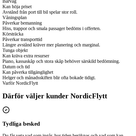
Bärväg
Kan höja priset
Avstånd från port till bil spelar stor roll.
Våningsplan
Påverkar bemanning
Hiss, trappor och smala passager bedöms i offerten.
Körsträcka
Påverkar transporttid
Längre avstånd kräver mer planering och marginal.
Tunga objekt
Kan kräva extra resurser
Piano, kassaskåp och stora skåp behöver särskild bedömning.
Datum och tid
Kan påverka tillgänglighet
Helger och månadsskiften blir ofta bokade tidigt.
Varför NordicFlytt
Därför väljer kunder NordicFlytt
Tydliga besked
Du får veta vad som ingår, hur tiden beräknas och vad som kan