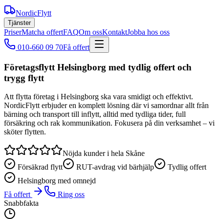
NordicFlytt
Tjänster
Priser
Matcha offert
FAQ
Om oss
Kontakt
Jobba hos oss
010-660 09 70
Få offert
Företagsflytt Helsingborg med tydlig offert och
trygg flytt
Att flytta företag i Helsingborg ska vara smidigt och effektivt.
NordicFlytt erbjuder en komplett lösning där vi samordnar allt från
bärning och transport till inflytt, alltid med tydliga tider, full
försäkring och rak kommunikation. Fokusera på din verksamhet – vi
sköter flytten.
Nöjda kunder i hela Skåne
Försäkrad flytt
RUT-avdrag vid bärhjälp
Tydlig offert
Helsingborg med omnejd
Få offert
Ring oss
Snabbfakta