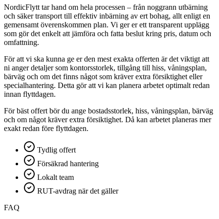
NordicFlytt tar hand om hela processen – från noggrann utbärning
och säker transport till effektiv inbärning av ert bohag, allt enligt en
gemensamt överenskommen plan. Vi ger er ett transparent upplägg
som gör det enkelt att jämföra och fatta beslut kring pris, datum och
omfattning.
För att vi ska kunna ge er den mest exakta offerten är det viktigt att
ni anger detaljer som kontorsstorlek, tillgång till hiss, våningsplan,
bärväg och om det finns något som kräver extra försiktighet eller
specialhantering. Detta gör att vi kan planera arbetet optimalt redan
innan flyttdagen.
För bäst offert bör du ange bostadsstorlek, hiss, våningsplan, bärväg
och om något kräver extra försiktighet. Då kan arbetet planeras mer
exakt redan före flyttdagen.
Tydlig offert
Försäkrad hantering
Lokalt team
RUT-avdrag när det gäller
FAQ