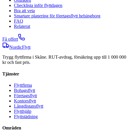
Områden
Checklista inför flyttdagen
Bra att veta
Smartare planering för företagsflytt helsingborg
FAQ
Relaterat
Få offert
NordicFlytt
Trygg flyttfirma i Skåne. RUT-avdrag, försäkring upp till 1 000 000
kr och fast pris.
Tjänster
Flyttfirma
Bohagsflytt
Företagsflytt
Kontorsflytt
Långdistansflytt
Flytthjälp
Flyttstädning
Områden