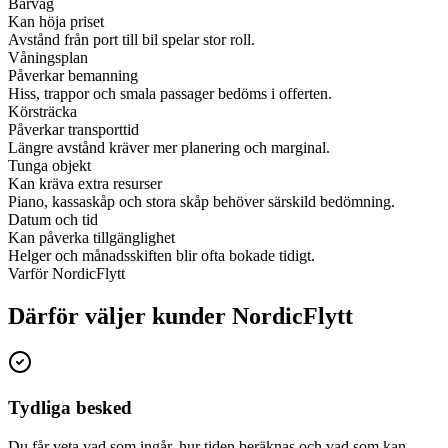
Bärväg
Kan höja priset
Avstånd från port till bil spelar stor roll.
Våningsplan
Påverkar bemanning
Hiss, trappor och smala passager bedöms i offerten.
Körsträcka
Påverkar transporttid
Längre avstånd kräver mer planering och marginal.
Tunga objekt
Kan kräva extra resurser
Piano, kassaskåp och stora skåp behöver särskild bedömning.
Datum och tid
Kan påverka tillgänglighet
Helger och månadsskiften blir ofta bokade tidigt.
Varför NordicFlytt
Därför väljer kunder NordicFlytt
Tydliga besked
Du får veta vad som ingår, hur tiden beräknas och vad som kan