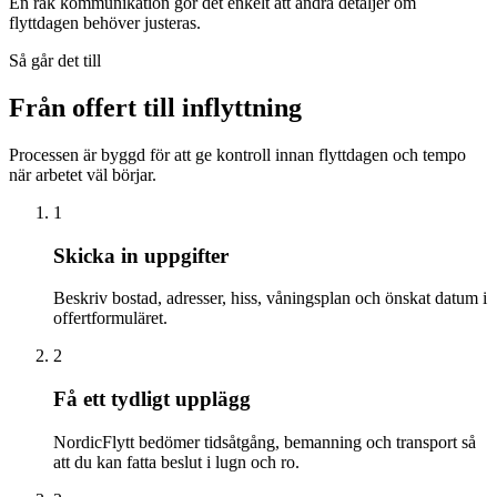
En rak kommunikation gör det enkelt att ändra detaljer om
flyttdagen behöver justeras.
Så går det till
Från offert till inflyttning
Processen är byggd för att ge kontroll innan flyttdagen och tempo
när arbetet väl börjar.
1
Skicka in uppgifter
Beskriv bostad, adresser, hiss, våningsplan och önskat datum i
offertformuläret.
2
Få ett tydligt upplägg
NordicFlytt bedömer tidsåtgång, bemanning och transport så
att du kan fatta beslut i lugn och ro.