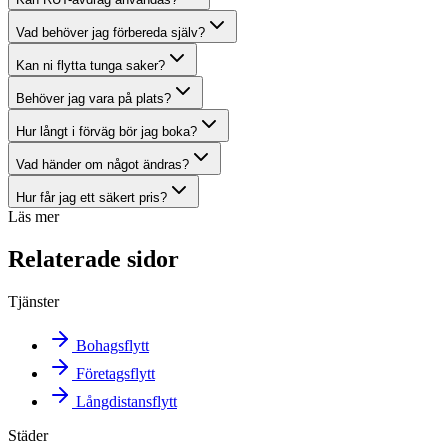
Vad behöver jag förbereda själv?
Kan ni flytta tunga saker?
Behöver jag vara på plats?
Hur långt i förväg bör jag boka?
Vad händer om något ändras?
Hur får jag ett säkert pris?
Läs mer
Relaterade sidor
Tjänster
Bohagsflytt
Företagsflytt
Långdistansflytt
Städer