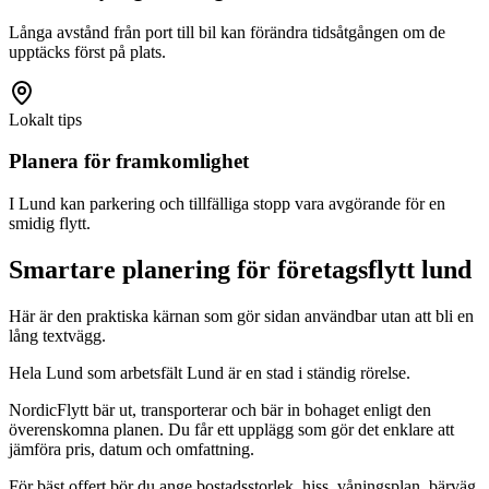
Långa avstånd från port till bil kan förändra tidsåtgången om de
upptäcks först på plats.
Lokalt tips
Planera för framkomlighet
I Lund kan parkering och tillfälliga stopp vara avgörande för en
smidig flytt.
Smartare planering för företagsflytt lund
Här är den praktiska kärnan som gör sidan användbar utan att bli en
lång textvägg.
Hela Lund som arbetsfält Lund är en stad i ständig rörelse.
NordicFlytt bär ut, transporterar och bär in bohaget enligt den
överenskomna planen. Du får ett upplägg som gör det enklare att
jämföra pris, datum och omfattning.
För bäst offert bör du ange bostadsstorlek, hiss, våningsplan, bärväg