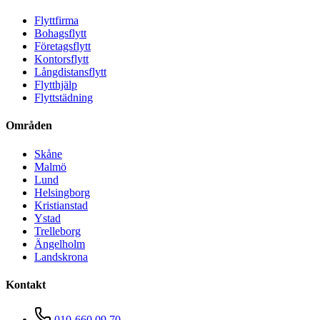
Flyttfirma
Bohagsflytt
Företagsflytt
Kontorsflytt
Långdistansflytt
Flytthjälp
Flyttstädning
Områden
Skåne
Malmö
Lund
Helsingborg
Kristianstad
Ystad
Trelleborg
Ängelholm
Landskrona
Kontakt
010-660 09 70