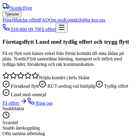
NordicFlytt
Tjänster
Priser
Matcha offert
FAQ
Om oss
Kontakt
Jobba hos oss
010-660 09 70
Få offert
Företagsflytt Lund med tydlig offert och trygg flytt
Få en flytt som känns enkel från första kontakt till sista lådan på
plats. NordicFlytt samordnar bärning, transport och inflytt med
tydliga tider, försäkring och rak kommunikation.
Nöjda kunder i hela Skåne
Försäkrad flytt
RUT-avdrag vid bärhjälp
Tydlig offert
Lund med omnejd
Få offert
Ring oss
Snabbfakta
Svarstid
Snabb återkoppling
Ofta samma arbetsdag