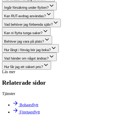
Ingår försäkring under flytten?
Kan RUT-avdrag användas?
Vad behöver jag förbereda själv?
Kan ni flytta tunga saker?
Behöver jag vara på plats?
Hur långt i förväg bör jag boka?
Vad händer om något ändras?
Hur får jag ett säkert pris?
Läs mer
Relaterade sidor
Tjänster
Bohagsflytt
Företagsflytt