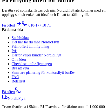
Få en tydlig offert för Burlöv
Berätta vad som ska flyttas och när. NordicFlytt återkommer med ett
upplägg som är enkelt att förstå och lätt att ta ställning till.
Få offert
010-177 10 71
På denna sida
Snabbfakta
Det här får du med NordicFlytt
Från offert till inflyttning
Pris
Därför väljer kunder NordicFlytt
Områden
Checklista inför flyttdagen
Bra att veta
Smartare planering för kontorsflytt burlöv
FAQ
Relaterat
Få offert
NordicFlytt
Trygg flyttfirma i Skåne. RUT-avdrag, försäkring upp till 1 000 000