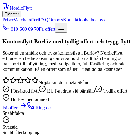
NordicFlytt
Tjänster
Priser
Matcha offert
FAQ
Om oss
Kontakt
Jobba hos oss
010-660 09 70
Få offert
Kontorsflytt Burlöv med tydlig offert och trygg flytt
Söker ni en smidig och trygg kontorsflytt i Burlöv? NordicFlytt
erbjuder en helhetslösning där vi samordnar allt från bärning och
transport till inflyttning, med tydliga tider, full försäkring och rak
kommunikation. Få en offert som håller – utan dolda kostnader.
Nöjda kunder i hela Skåne
Försäkrad flytt
RUT-avdrag vid bärhjälp
Tydlig offert
Burlöv med omnejd
Få offert
Ring oss
Snabbfakta
Svarstid
Snabb återkoppling