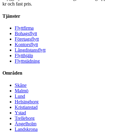
kr och fast pris.
Tjänster
Flyttfirma
Bohagsflytt
Företagsflytt
Kontorsflytt
Långdistansflytt
Flytthjälp
Flyttstädning
Områden
Skåne
Malmö
Lund
Helsingborg
Kristianstad
Ystad
Trelleborg
Ängelholm
Landskrona