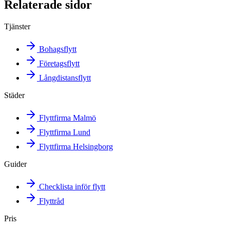
Relaterade sidor
Tjänster
Bohagsflytt
Företagsflytt
Långdistansflytt
Städer
Flyttfirma Malmö
Flyttfirma Lund
Flyttfirma Helsingborg
Guider
Checklista inför flytt
Flyttråd
Pris