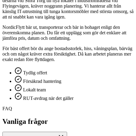
delarna vid Stora Torg till nya lokaler i industriområdena vid
Flyingevägen, kräver noggrann planering. Vi hanterar allt från
känslig IT-utrustning till tunga kontorsmöbler med största omsorg, så
att ni snabbt kan vara igång igen.
NordicFlytt bär ut, transporterar och bär in bohaget enligt den
överenskomna planen. Du får ett upplägg som gör det enklare att
jämföra pris, datum och omfattning.
För bäst offert bör du ange bostadsstorlek, hiss, våningsplan, bärväg
och om något kräver extra försiktighet. Då kan arbetet planeras mer
exakt redan före flyttdagen.
Tydlig offert
Försäkrad hantering
Lokalt team
RUT-avdrag när det gäller
FAQ
Vanliga frågor