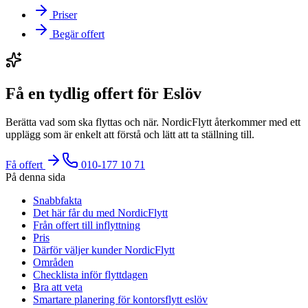
Priser
Begär offert
Få en tydlig offert för Eslöv
Berätta vad som ska flyttas och när. NordicFlytt återkommer med ett
upplägg som är enkelt att förstå och lätt att ta ställning till.
Få offert
010-177 10 71
På denna sida
Snabbfakta
Det här får du med NordicFlytt
Från offert till inflyttning
Pris
Därför väljer kunder NordicFlytt
Områden
Checklista inför flyttdagen
Bra att veta
Smartare planering för kontorsflytt eslöv