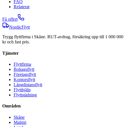
FAQ
Relaterat
Få offert
NordicFlytt
Trygg flyttfirma i Skåne. RUT-avdrag, försäkring upp till 1 000 000
kr och fast pris.
Tjänster
Flyttfirma
Bohagsflytt
Företagsflytt
Kontorsflytt
Långdistansflytt
Flytthjälp
Flyttstädning
Områden
Skåne
Malmö