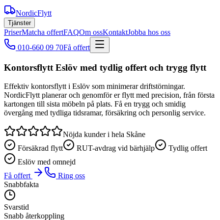
NordicFlytt
Tjänster
Priser
Matcha offert
FAQ
Om oss
Kontakt
Jobba hos oss
010-660 09 70
Få offert
Kontorsflytt Eslöv med tydlig offert och trygg flytt
Effektiv kontorsflytt i Eslöv som minimerar driftstörningar.
NordicFlytt planerar och genomför er flytt med precision, från första
kartongen till sista möbeln på plats. Få en trygg och smidig
övergång med tydliga tidsramar, försäkring och personlig service.
Nöjda kunder i hela Skåne
Försäkrad flytt
RUT-avdrag vid bärhjälp
Tydlig offert
Eslöv med omnejd
Få offert
Ring oss
Snabbfakta
Svarstid
Snabb återkoppling