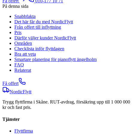
Få offert
010-177 10 71
På denna sida
Snabbfakta
Det här får du med NordicFlytt
Från offert till inflyttning
Pris
Därför väljer kunder NordicFlytt
Områden
Checklista inför flyttdagen
Bra att veta
Smartare planering för pianoflytt ängelholm
FAQ
Relaterat
Få offert
NordicFlytt
Trygg flyttfirma i Skåne. RUT-avdrag, försäkring upp till 1 000 000
kr och fast pris.
Tjänster
Flyttfirma