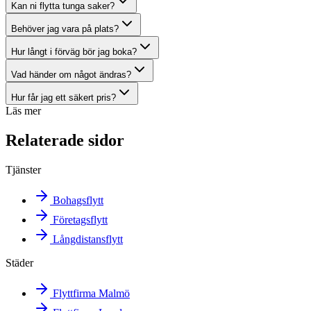
Kan ni flytta tunga saker?
Behöver jag vara på plats?
Hur långt i förväg bör jag boka?
Vad händer om något ändras?
Hur får jag ett säkert pris?
Läs mer
Relaterade sidor
Tjänster
Bohagsflytt
Företagsflytt
Långdistansflytt
Städer
Flyttfirma Malmö