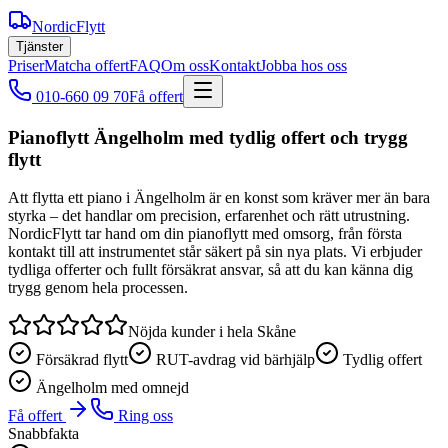
NordicFlytt
Tjänster
Priser
Matcha offert
FAQ
Om oss
Kontakt
Jobba hos oss
010-660 09 70
Få offert
Pianoflytt Ängelholm med tydlig offert och trygg
flytt
Att flytta ett piano i Ängelholm är en konst som kräver mer än bara
styrka – det handlar om precision, erfarenhet och rätt utrustning.
NordicFlytt tar hand om din pianoflytt med omsorg, från första
kontakt till att instrumentet står säkert på sin nya plats. Vi erbjuder
tydliga offerter och fullt försäkrat ansvar, så att du kan känna dig
trygg genom hela processen.
Nöjda kunder i hela Skåne
Försäkrad flytt
RUT-avdrag vid bärhjälp
Tydlig offert
Ängelholm med omnejd
Få offert
Ring oss
Snabbfakta