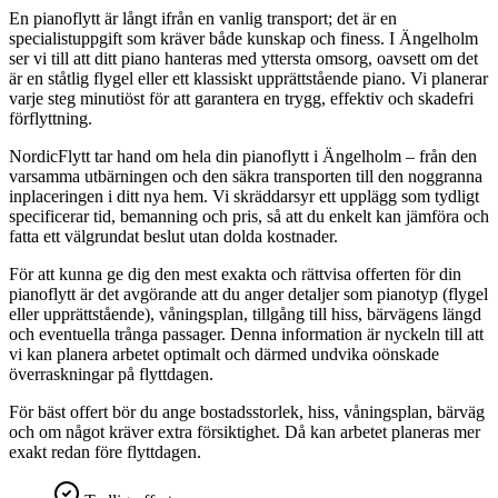
En pianoflytt är långt ifrån en vanlig transport; det är en
specialistuppgift som kräver både kunskap och finess. I Ängelholm
ser vi till att ditt piano hanteras med yttersta omsorg, oavsett om det
är en ståtlig flygel eller ett klassiskt upprättstående piano. Vi planerar
varje steg minutiöst för att garantera en trygg, effektiv och skadefri
förflyttning.
NordicFlytt tar hand om hela din pianoflytt i Ängelholm – från den
varsamma utbärningen och den säkra transporten till den noggranna
inplaceringen i ditt nya hem. Vi skräddarsyr ett upplägg som tydligt
specificerar tid, bemanning och pris, så att du enkelt kan jämföra och
fatta ett välgrundat beslut utan dolda kostnader.
För att kunna ge dig den mest exakta och rättvisa offerten för din
pianoflytt är det avgörande att du anger detaljer som pianotyp (flygel
eller upprättstående), våningsplan, tillgång till hiss, bärvägens längd
och eventuella trånga passager. Denna information är nyckeln till att
vi kan planera arbetet optimalt och därmed undvika oönskade
överraskningar på flyttdagen.
För bäst offert bör du ange bostadsstorlek, hiss, våningsplan, bärväg
och om något kräver extra försiktighet. Då kan arbetet planeras mer
exakt redan före flyttdagen.