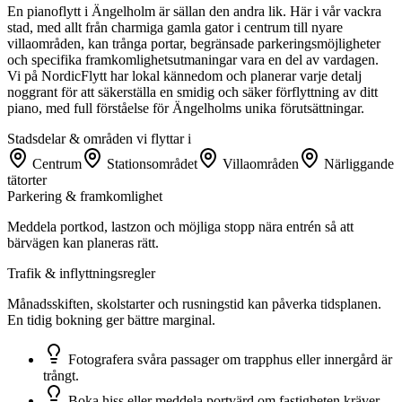
En pianoflytt i Ängelholm är sällan den andra lik. Här i vår vackra
stad, med allt från charmiga gamla gator i centrum till nyare
villaområden, kan trånga portar, begränsade parkeringsmöjligheter
och specifika framkomlighetsutmaningar vara en del av vardagen.
Vi på NordicFlytt har lokal kännedom och planerar varje detalj
noggrant för att säkerställa en smidig och säker förflyttning av ditt
piano, med full förståelse för Ängelholms unika förutsättningar.
Stadsdelar & områden vi flyttar i
Centrum
Stationsområdet
Villaområden
Närliggande
tätorter
Parkering & framkomlighet
Meddela portkod, lastzon och möjliga stopp nära entrén så att
bärvägen kan planeras rätt.
Trafik & inflyttningsregler
Månadsskiften, skolstarter och rusningstid kan påverka tidsplanen.
En tidig bokning ger bättre marginal.
Fotografera svåra passager om trapphus eller innergård är
trångt.
Boka hiss eller meddela portvärd om fastigheten kräver