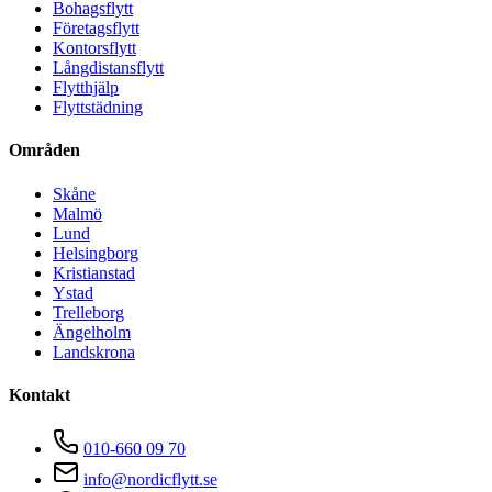
Bohagsflytt
Företagsflytt
Kontorsflytt
Långdistansflytt
Flytthjälp
Flyttstädning
Områden
Skåne
Malmö
Lund
Helsingborg
Kristianstad
Ystad
Trelleborg
Ängelholm
Landskrona
Kontakt
010-660 09 70
info@nordicflytt.se