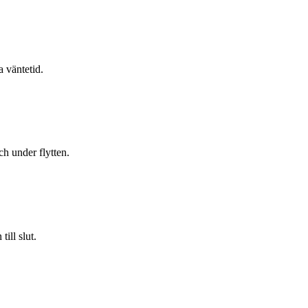
a väntetid.
h under flytten.
ill slut.