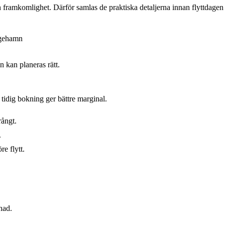
ch framkomlighet. Därför samlas de praktiska detaljerna innan flyttdagen 
gehamn
 kan planeras rätt.
tidig bokning ger bättre marginal.
rångt.
.
e flytt.
nad.