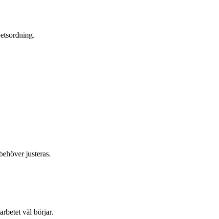
betsordning.
.
behöver justeras.
rbetet väl börjar.