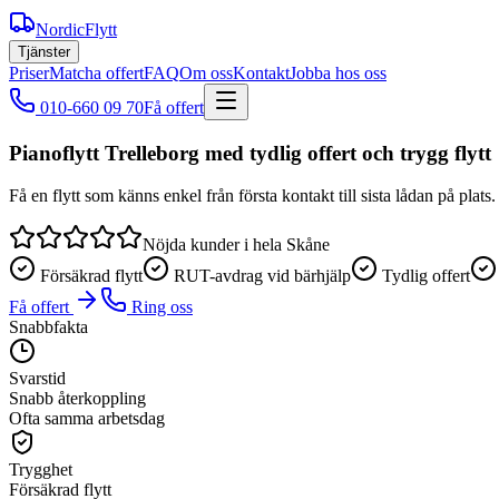
NordicFlytt
Tjänster
Priser
Matcha offert
FAQ
Om oss
Kontakt
Jobba hos oss
010-660 09 70
Få offert
Pianoflytt Trelleborg med tydlig offert och trygg flytt
Få en flytt som känns enkel från första kontakt till sista lådan på pla
Nöjda kunder i hela Skåne
Försäkrad flytt
RUT-avdrag vid bärhjälp
Tydlig offert
Få offert
Ring oss
Snabbfakta
Svarstid
Snabb återkoppling
Ofta samma arbetsdag
Trygghet
Försäkrad flytt