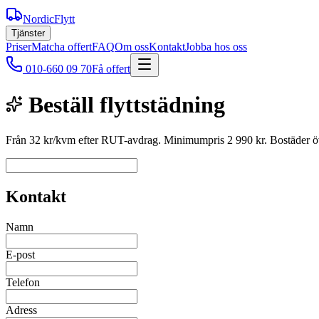
NordicFlytt
Tjänster
Priser
Matcha offert
FAQ
Om oss
Kontakt
Jobba hos oss
010-660 09 70
Få offert
Beställ flyttstädning
Från 32 kr/kvm efter RUT-avdrag. Minimumpris 2 990 kr. Bostäder öve
Kontakt
Namn
E-post
Telefon
Adress