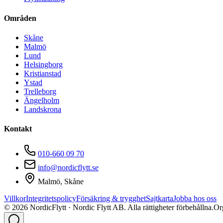
Områden
Skåne
Malmö
Lund
Helsingborg
Kristianstad
Ystad
Trelleborg
Ängelholm
Landskrona
Kontakt
010-660 09 70
info@nordicflytt.se
Malmö, Skåne
Villkor
Integritetspolicy
Försäkring & trygghet
Sajtkarta
Jobba hos oss
©
2026
NordicFlytt · Nordic Flytt AB. Alla rättigheter förbehållna.
Or