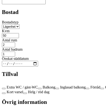
Bostad
Bostadstyp
Kvm
Antal rum
Antal badrum
Önskat städdatum
Tillval
Extra WC / gäst-WC
Balkong
Inglasad balkong
Förråd
Kort varsel
Helg / röd dag
Övrig information